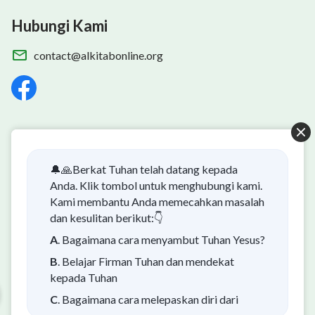
Hubungi Kami
contact@alkitabonline.org
Alkitab Mudah App
🔔🙏Berkat Tuhan telah datang kepada
Anda. Klik tombol untuk menghubungi kami.
Kami membantu Anda memecahkan masalah
dan kesulitan berikut:👇
Kabar Baik: Misteri Tentang Kedatangan
A
. Bagaimana cara menyambut Tuhan Yesus?
Tuhan Kembali Telah Terungkap
B
. Belajar Firman Tuhan dan mendekat
Apakah Anda ingin memahami misteri kedatangan Tuhan
kepada Tuhan
kembali dan dengan sukacita menyambut kedatangan Tuhan
C
. Bagaimana cara melepaskan diri dari
kembali? Konten berikut akan membantu Anda. Silakan klik