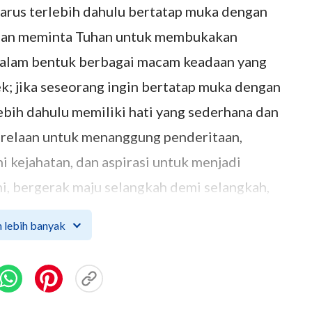
harus terlebih dahulu bertatap muka dengan
 dan meminta Tuhan untuk membukakan
dalam bentuk berbagai macam keadaan yang
ek; jika seseorang ingin bertatap muka dengan
ebih dahulu memiliki hati yang sederhana dan
kerelaan untuk menanggung penderitaan,
i kejahatan, dan aspirasi untuk menjadi
ni, bergerak maju selangkah demi selangkah,
, hatimu akan menjadi semakin murni, dan
 lebih banyak
g dengan pengenalanmu akan Tuhan, akan
nar. Sampai, suatu hari, engkau akan merasakan
eki, bahwa Sang Pencipta tidak pernah