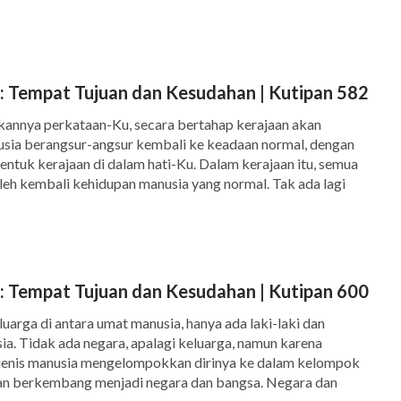
terhadapmu. Semua yang engkau inginkan adalah
nan-Nya. Semua yang engkau inginkan adalah
, menerima-Nya sebagai satu-satunya Rajamu,
: Tempat Tujuan dan Kesudahan | Kutipan 582
kannya perkataan-Ku, secara bertahap kerajaan akan
—Firman, Vol. 2, Tentang Mengenal Tuhan, “Kata Pengantar”
usia berangsur-angsur kembali ke keadaan normal, dengan
entuk kerajaan di dalam hati-Ku. Dalam kerajaan itu, semua
h kembali kehidupan manusia yang normal. Tak ada lagi
, digantikan oleh sejagad kota dengan musim semi, […]
: Tempat Tujuan dan Kesudahan | Kutipan 600
uarga di antara umat manusia, hanya ada laki-laki dan
ia. Tidak ada negara, apalagi keluarga, namun karena
 jenis manusia mengelompokkan dirinya ke dalam kelompok
an berkembang menjadi negara dan bangsa. Negara dan