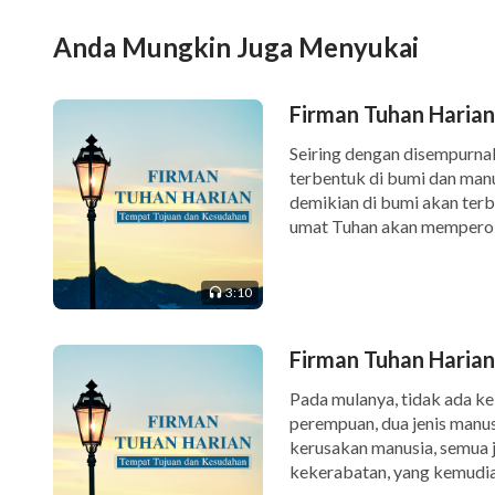
menolak apa yang Ia suruh dan perintahkan 
Anda Mungkin Juga Menyukai
mengikuti-Nya, berjalan di sisi kiri atau ka
menerima-Nya sebagai satu-satunya hidupmu
Firman Tuhan Harian
sebagai satu-satunya Tuhanmu.
Seiring dengan disempurna
terbentuk di bumi dan man
demikian di bumi akan terb
umat Tuhan akan memperole
musim dingin yang membeku
3:10
Firman Tuhan Harian
Pada mulanya, tidak ada kel
perempuan, dua jenis manus
kerusakan manusia, semua
kekerabatan, yang kemudi