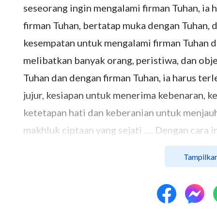
seseorang ingin mengalami firman Tuhan, ia 
firman Tuhan, bertatap muka dengan Tuhan,
kesempatan untuk mengalami firman Tuhan 
melibatkan banyak orang, peristiwa, dan obj
Tuhan dan dengan firman Tuhan, ia harus terl
jujur, kesiapan untuk menerima kebenaran, 
ketetapan hati dan keberanian untuk menjauh
makhluk ciptaan yang sejati …. Dengan cara i
engkau akan semakin mendekat kepada Tuhan
Tampilkan
hidupmu dan nilai atas kehidupanmu, seirin
menjadi semakin bermakna dan semakin bersi
bahwa Sang Pencipta bukan lagi suatu teka-t