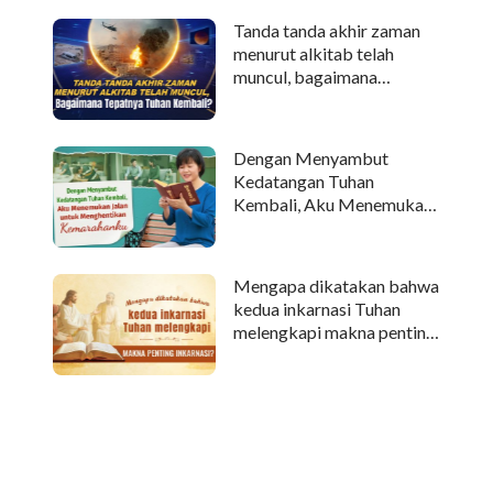
Tanda tanda akhir zaman
menurut alkitab telah
muncul, bagaimana
tepatnya Tuhan kembali?
Dengan Menyambut
Kedatangan Tuhan
Kembali, Aku Menemukan
Jalan untuk Menghentikan
Kemarahanku
Mengapa dikatakan bahwa
kedua inkarnasi Tuhan
melengkapi makna penting
inkarnasi?