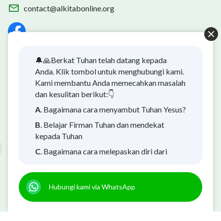
contact@alkitabonline.org
🔔🙏Berkat Tuhan telah datang kepada
Alkitab Mudah App
Anda. Klik tombol untuk menghubungi kami.
Kami membantu Anda memecahkan masalah
dan kesulitan berikut:👇
A
. Bagaimana cara menyambut Tuhan Yesus?
B
. Belajar Firman Tuhan dan mendekat
Kabar Baik: Misteri Tentang Kedatangan
kepada Tuhan
Tuhan Kembali Telah Terungkap
C
. Bagaimana cara melepaskan diri dari
kehidupan yang menderita?
Apakah Anda ingin memahami misteri kedatangan Tuhan
kembali dan dengan sukacita menyambut kedatangan Tuhan
D
. Saya punya permohonan doa.
kembali? Konten berikut akan membantu Anda. Silakan klik
Hubungi kami via WhatsApp
untuk membaca dan menonton!
Pelajari lebih lanjut
Hubungi kami via WhatsApp