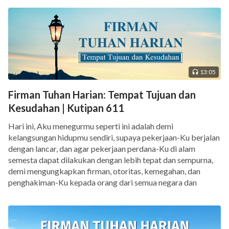
diperintahkan untuk menyampaikan firman secara
langsung, maka dia tidak akan dapat
menyampaikannya, dan jika nubuat disampaikan, maka
nubuat ini tidak akan mampu menaklukkan manusia.
Dengan mengenakan daging, Tuhan datang untuk
13:05
mengalahkan Iblis dan menyebabkan Iblis menyerah
Firman Tuhan Harian: Tempat Tujuan dan
total. Pada saat Dia benar-benar mengalahkan Iblis,
Kesudahan | Kutipan 611
sepenuhnya menaklukkan manusia, dan sepenuhnya
Hari ini, Aku menegurmu seperti ini adalah demi
mendapatkan manusia, tahap pekerjaan ini selesai dan
kelangsungan hidupmu sendiri, supaya pekerjaan-Ku berjalan
keberhasilan tercapai. Dalam pengelolaan Tuhan,
dengan lancar, dan agar pekerjaan perdana-Ku di alam
manusia tidak dapat menggantikan Tuhan. Terutama,
semesta dapat dilakukan dengan lebih tepat dan sempurna,
demi mengungkapkan firman, otoritas, kemegahan, dan
pekerjaan memimpin zaman dan meluncurkan
penghakiman-Ku kepada orang dari semua negara dan
pekerjaan baru bahkan lebih perlu secara pribadi
bangsa. Pekerjaan yang Aku lakukan di antara engkau
dilakukan oleh Tuhan itu sendiri. Memberi wahyu
sekalian adalah awal dari […]
kepada manusia dan memberinya nubuat dapat