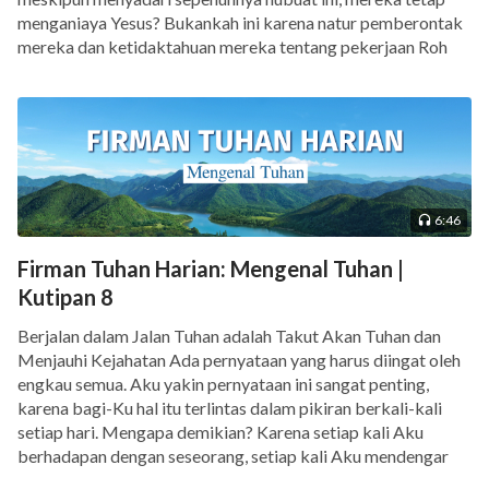
manusia, tidak ada pribadi lain yang dapat
menganiaya Yesus? Bukankah ini karena natur pemberontak
menggantikan Dia dalam tahap pekerjaan ini, karena
mereka dan ketidaktahuan mereka tentang pekerjaan Roh
pekerjaan ini merupakan pekerjaan bertempur secara
Kudus? Pada zaman itu, orang Farisi percaya bahwa
pekerjaan Yesus berbeda dari […]
langsung melawan Iblis. Seandainya manusia
melakukan pekerjaan ini atas nama Tuhan, ketika
manusia berdiri di hadapan Iblis, Iblis tidak akan
menyerah, dan manusia tidak mungkin
6:46
mengalahkannya. Harus Tuhan yang berinkarnasi
yang datang untuk mengalahkan Iblis, karena hakikat
Firman Tuhan Harian: Mengenal Tuhan |
Tuhan yang berinkarnasi tetaplah Tuhan, Dia tetaplah
Kutipan 8
hidup manusia, dan Dia tetaplah Sang Pencipta. Apa
Berjalan dalam Jalan Tuhan adalah Takut Akan Tuhan dan
pun yang terjadi, identitas dan hakikat-Nya tidak akan
Menjauhi Kejahatan Ada pernyataan yang harus diingat oleh
engkau semua. Aku yakin pernyataan ini sangat penting,
berubah. Dan karena itu, Dia mengenakan daging dan
karena bagi-Ku hal itu terlintas dalam pikiran berkali-kali
melakukan pekerjaan untuk membuat Iblis menyerah
setiap hari. Mengapa demikian? Karena setiap kali Aku
total. Selama tahap pekerjaan di akhir zaman,
berhadapan dengan seseorang, setiap kali Aku mendengar
kisah seseorang, setiap kali Aku mendengar pengalaman […]
seandainya manusia melakukan pekerjaan ini dan