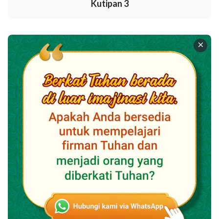
memerintahkan mereka berbicara dan bekerja atas
Kutipan 3
nama-Nya, dan menyebabkan mereka bekerja secara
langsung di antara umat manusia. Tahap pertama
pekerjaan Tuhan adalah memimpin manusia. Ini adalah
awal dari pertempuran melawan Iblis, tetapi
pertempuran ini belum secara resmi dimulai. Perang
resmi melawan Iblis dimulai dengan
inkarnasi
Tuhan
yang pertama, dan perang ini terus berlanjut sampai
sekarang. Pertempuran pertama perang ini adalah
ketika Tuhan yang berinkarnasi dipaku di kayu salib.
Penyaliban Tuhan yang berinkarnasi mengalahkan
Iblis, dan itu adalah tahap pertama yang berhasil
dalam perang itu. Ketika Tuhan yang berinkarnasi
mulai secara langsung bekerja dalam kehidupan
manusia, ini adalah awal yang resmi dari pekerjaan
mendapatkan kembali manusia, dan karena ini adalah