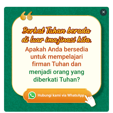
bagimu.
”
(Dikutip dari “Firman, Volume 1, Penampakan dan
Pekerjaan Tuhan, Perkataan Kristus Pada Mulanya, Bab 9)
Firman Tuhan
memberi kita keyakinan dan kekuatan,
dan pada saat yang sama menunjukkan kepada kita
cara untuk mengandalkan Tuhan. Apapun lingkungan
yang kita hadapi, kita harus mencari kehendak Tuhan
dan menunggu bimbingan dan tuntunan Tuhan.
Tuhan akan menyatakan kehendak-Nya kepada kita,
memberi kita keyakinan dan kekuatan untuk
menghadapi lingkungan apa pun yang datang kepada
kita. Pada saat ini, hati kita akan penuh dengan
sukacita dan kedamaian..
Jika Anda ingin memahami lebih banyak tentang
kebenaran mengenai mengandalkan Tuhan, silakan