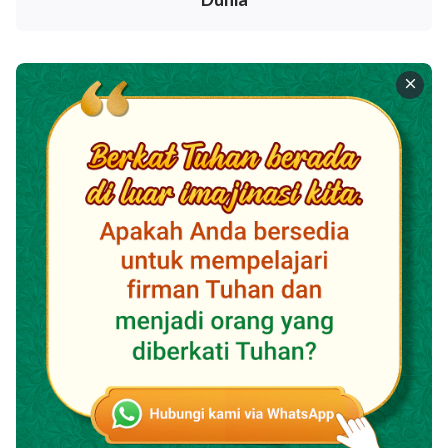
kembali.
Tuhan berkata, “
Karena kita sedang mencari jejak
langkah Tuhan, sudah seharusnya kita mencari
kehendak Tuhan, firman Tuhan, dan perkataan
Tuhan—karena, di mana pun ada firman baru yang
diucapkan Tuhan, suara Tuhan ada di sana, dan di
mana pun ada jejak langkah Tuhan, perbuatan
Tuhan ada di sana. Di mana pun ada pengungkapan
Tuhan, di sanalah Tuhan menampakkan diri, dan di
mana pun Tuhan menampakkan diri, di sanalah jalan,
kebenaran, dan hidup ada. Dalam mencari jejak
langkah Tuhan, engkau semua telah mengabaikan
firman yang mengatakan bahwa ‘Tuhan adalah
jalan, kebenaran, dan hidup’. Itulah sebabnya,
banyak orang, bahkan pada saat mereka menerima