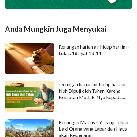
kebenaran, tidak percaya bahwa mereka telah
menemukan jejak langkah Tuhan, apalagi mengakui
penampakan Tuhan. Sungguh kesalahan yang
Anda Mungkin Juga Menyukai
sangat fatal!
”
“
Di mana pun Tuhan menampakkan diri, di sanalah
Renungan harian air hidup hari ini -
kebenaran diungkapkan, dan di sanalah suara
Lukas 18 ayat 13-14
Tuhan akan ada. Hanya orang-orang yang dapat
menerima kebenaran yang akan dapat mendengar
suara Tuhan, dan hanya orang-orang semacam
renungan harian air hidup hari ini -
itulah yang layak untuk menyaksikan penampakan
Nuh Dipuji oleh Tuhan Karena
Tuhan.
”
Ketaatan Mutlak-Nya kepada
Tuhan
Apakah Anda ingin membaca lebih banyak firman
Tuhan yang datang kembali untuk mengenali suara
Renungan Matius 5:6: Janji Tuhan
Tuhan dan mewujudkan hasrat Anda untuk segera
bagi Orang yang Lapar dan Haus
menyambut-Nya? Jika ya, Anda dapat menghubungi
akan Kebenaran