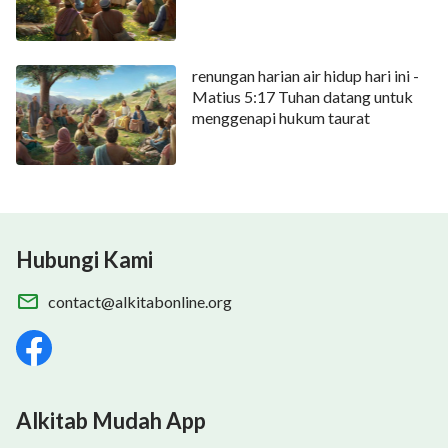
kami melalui jendela obrolan langsung di bagian
bawah situs web kami. Mari kita berkomunikasi secara
renungan harian air hidup hari ini -
online!
Matius 5:17 Tuhan datang untuk
menggenapi hukum taurat
Hubungi Kami
contact@alkitabonline.org
Alkitab Mudah App