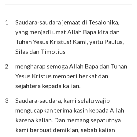
I Timotius
II Timotius
Titus
Filemon
1
Saudara-saudara jemaat di Tesalonika,
yang menjadi umat Allah Bapa kita dan
Ibrani
Yakobus
Tuhan Yesus Kristus! Kami, yaitu Paulus,
I Petrus
II Petrus
Silas dan Timotius
I Yohanes
II Yohanes
2
mengharap semoga Allah Bapa dan Tuhan
III Yohanes
Yudas
Yesus Kristus memberi berkat dan
sejahtera kepada kalian.
Wahyu
3
Saudara-saudara, kami selalu wajib
mengucapkan terima kasih kepada Allah
karena kalian. Dan memang sepatutnya
kami berbuat demikian, sebab kalian