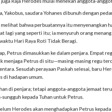
u juga Raja Herodes mulai menekan anggota-anggot
Bilangan
Lukas
Yo
Yosua
Kisah
R
a, Yakobus, saudara Yohanes dibunuh dengan peda
Rut
I Korintus
II
 melihat bahwa perbuatannya itu menyenangkan ha
at lagi yang seperti itu; ia menyuruh orang menang
II Samuel
Galatia
Ef
 waktu Hari Raya Roti Tidak Beragi.
II Raja-Raja
Filipi
Ko
ap, Petrus dimasukkan ke dalam penjara. Empat reg
II Tawarikh
I Tesalonika
II
k menjaga Petrus di situ—masing-masing regu terd
Nehemia
I Timotius
II
entara. Sesudah perayaan Paskah selesai, baru He
us di hadapan umum.
Ayub
Titus
Fi
ahan di penjara; tetapi anggota-anggota jemaat teru
Amsal
Ibrani
Ya
-sungguh kepada Tuhan untuk Petrus.
Kidung Agung
I Petrus
II
elum Herodes akan menghadapkan Petrus kepada 
Yeremia
I Yohanes
II