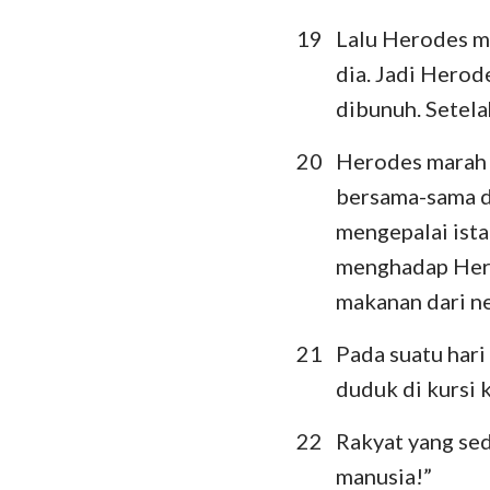
19
Lalu Herodes m
dia. Jadi Herod
dibunuh. Setela
20
Herodes marah s
bersama-sama d
mengepalai ist
menghadap Hero
makanan dari n
21
Pada suatu hari
duduk di kursi 
22
Rakyat yang sed
manusia!”