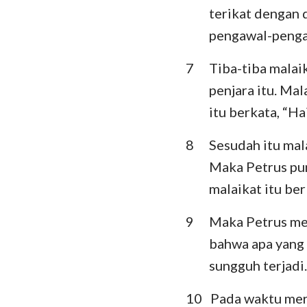
terikat dengan 
Ratapan
pengawal-pengaw
Daniel
7
Tiba-tiba malaik
Yoel
penjara itu. Ma
itu berkata, “Ha
Obaja
8
Sesudah itu mala
Mikha
Maka Petrus pu
Habakuk
malaikat itu ber
Hagai
9
Maka Petrus men
Maleakhi
bahwa apa yang 
sungguh terjadi.
10
Pada waktu mer