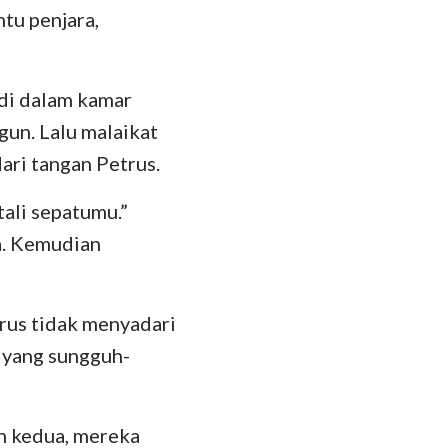
ntu penjara,
das
 di dalam kamar
gun. Lalu malaikat
dari tangan Petrus.
tali sepatumu.”
a. Kemudian
trus tidak menyadari
u yang sungguh-
n kedua, mereka