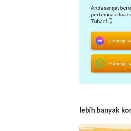
Anda sangat beru
pertemuan doa onl
Tuhan! 👇
Hubungi k
Hubungi k
lebih banyak ko