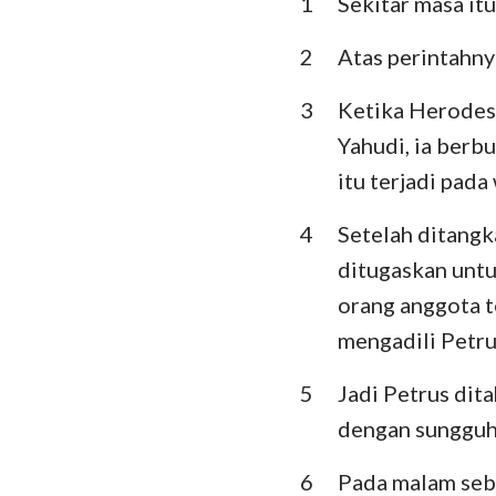
1
Sekitar masa it
Imamat
Ulangan
2
Atas perintahny
Hakim-Hakim
3
Ketika Herodes
Yahudi, ia berbu
I Samuel
itu terjadi pada
I Raja-Raja
4
Setelah ditangk
I Tawarikh
ditugaskan untu
Ezra
orang anggota t
mengadili Petr
Ester
5
Jadi Petrus dit
Mazmur
dengan sungguh
Pengkhotbah
6
Pada malam seb
Yesaya