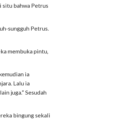
 situ bahwa Petrus
guh-sungguh Petrus.
reka membuka pintu,
kemudian ia
ara. Lalu ia
ain juga.” Sesudah
ereka bingung sekali