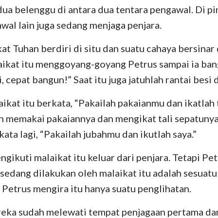
dua belenggu di antara dua tentara pengawal. Di pi
Yehezkiel
III Yohanes
Yu
al lain juga sedang menjaga penjara.
Hosea
Wahyu
at Tuhan berdiri di situ dan suatu cahaya bersinar
Amos
laikat itu menggoyang-goyang Petrus sampai ia ban
i, cepat bangun!” Saat itu juga jatuhlah rantai besi 
Yunus
ikat itu berkata, “Pakailah pakaianmu dan ikatlah 
Nahum
n memakai pakaiannya dan mengikat tali sepatuny
Zefanya
kata lagi, “Pakailah jubahmu dan ikutlah saya.”
Zakharia
gikuti malaikat itu keluar dari penjara. Tetapi Pe
sedang dilakukan oleh malaikat itu adalah sesuat
 Petrus mengira itu hanya suatu penglihatan.
eka sudah melewati tempat penjagaan pertama da