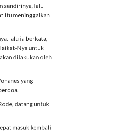
 sendirinya, lalu
at itu meninggalkan
a, lalu ia berkata,
laikat-Nya untuk
 akan dilakukan oleh
 Yohanes yang
berdoa.
 Rode, datang untuk
cepat masuk kembali