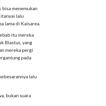
ak bisa menemukan
tanyai lalu
a lama di Kaisarea.
sebab itu mereka
 Blastus, yang
an mereka pergi
ergantung pada
kebesarannya lalu
wa, bukan suara