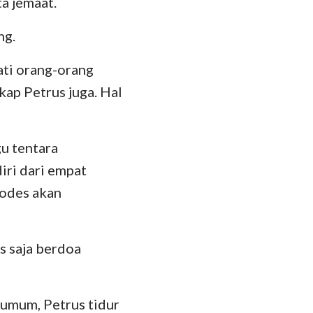
a jemaat.
hanes
oma
ng.
 Korintus
ti orang-orang
kap Petrus juga. Hal
esus
lose
u tentara
 Tesalonika
iri dari empat
 Timotius
rodes akan
lemon
s saja berdoa
kobus
 Petrus
umum, Petrus tidur
 Yohanes