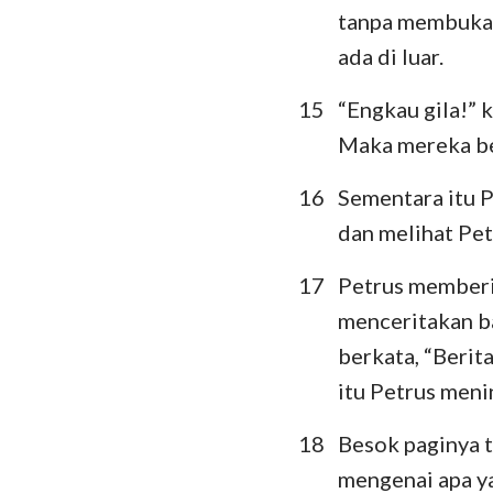
tanpa membuka 
ada di luar.
15
“Engkau gila!” 
Maka mereka ber
16
Sementara itu P
dan melihat Pet
17
Petrus memberi
menceritakan ba
berkata, “Berit
itu Petrus meni
18
Besok paginya t
mengenai apa ya