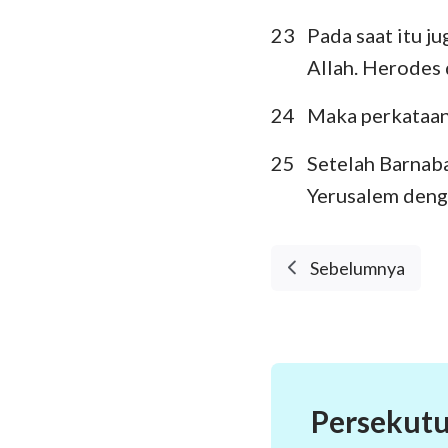
23
Pada saat itu j
Allah. Herodes 
24
Maka perkataan 
25
Setelah Barnaba
Yerusalem den
Sebelumnya
Persekutu