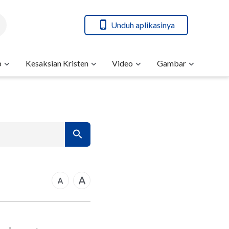
Unduh aplikasinya
b
Kesaksian Kristen
Video
Gambar
7
14
21
rkus
28