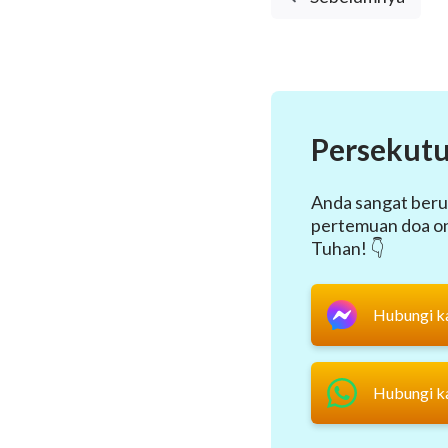
Persekutu
Anda sangat beru
pertemuan doa onl
Tuhan! 👇
Hubungi k
Hubungi k