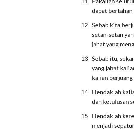
11
Pakailah seluru
dapat bertahan m
12
Sebab kita ber
setan-setan yan
jahat yang meng
13
Sebab itu, seka
yang jahat kali
kalian berjuang
14
Hendaklah kalia
dan ketulusan s
15
Hendaklah kere
menjadi sepatu