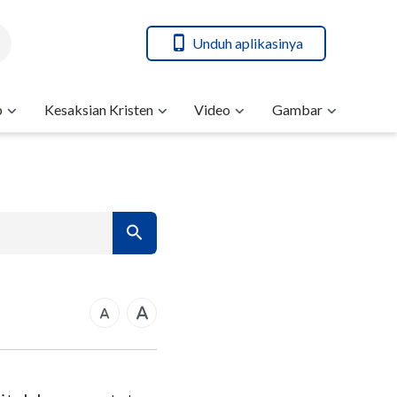
Unduh aplikasinya
b
Kesaksian Kristen
Video
Gambar
rkus