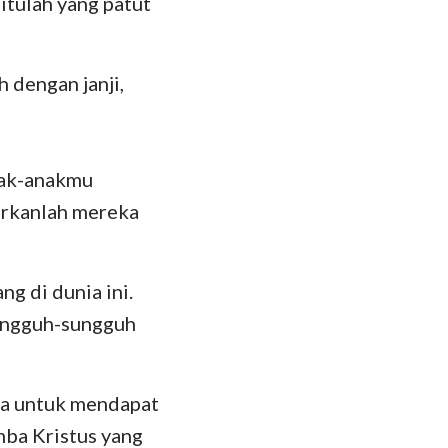
itulah yang patut
hanes
oma
 dengan janji,
 Korintus
esus
nak-anakmu
lose
arkanlah mereka
 Tesalonika
 Timotius
g di dunia ini.
lemon
sungguh-sungguh
kobus
 Petrus
ya untuk mendapat
mba Kristus yang
 Yohanes