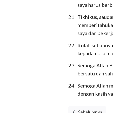
saya harus berb
21
Tikhikus, sauda
memberitahukan
saya dan pekerj
22
Itulah sebabny
kepadamu semua
23
Semoga Allah B
bersatu dan sal
24
Semoga Allah m
dengan kasih ya
Sebelumnya