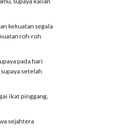
amu, supaya kalian
an kekuatan segala
ekuatan roh-roh
supaya pada hari
 supaya setelah
gai ikat pinggang,
wa sejahtera