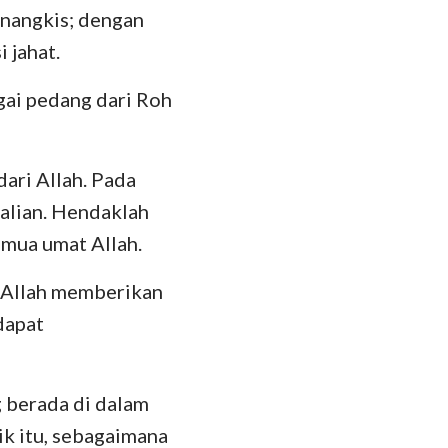
enangkis; dengan
 jahat.
gai pedang dari Roh
ari Allah. Pada
alian. Hendaklah
emua umat Allah.
, Allah memberikan
dapat
g berada di dalam
ik itu, sebagaimana