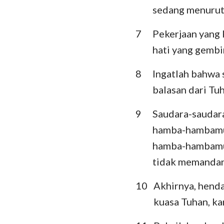
sedang menuruti
Ratapan
7
Pekerjaan yang 
Daniel
hati yang gembi
Yoel
8
Ingatlah bahwa
Obaja
balasan dari Tu
Mikha
9
Saudara-saudara
hamba-hambamu.
Habakuk
hamba-hambamu i
Hagai
tidak memanda
Maleakhi
10
Akhirnya, henda
kuasa Tuhan, ka