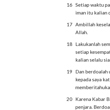
16
Setiap waktu pa
iman itu kalian
17
Ambillah kesela
Allah.
18
Lakukanlah semu
setiap kesempa
kalian selalu s
19
Dan berdoalah u
kepada saya kat
memberitahukan 
20
Karena Kabar Ba
penjara. Berdoa