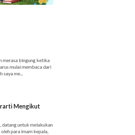
n merasa bingung ketika
harus mulai membaca dari
 saya me...
arti Mengikut
us, datang untuk melakukan
 oleh para imam kepala,