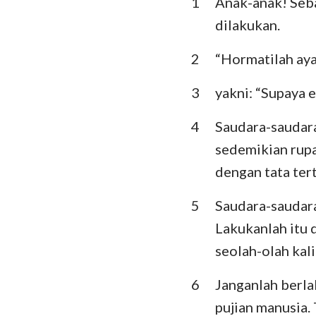
1
Anak-anak! Seba
Imamat
dilakukan.
Ulangan
2
“Hormatilah aya
Hakim-Hakim
3
yakni: “Supaya 
I Samuel
4
Saudara-saudar
I Raja-Raja
sedemikian rupa
I Tawarikh
dengan tata ter
Ezra
5
Saudara-saudara
Ester
Lakukanlah itu
seolah-olah kali
Mazmur
Pengkhotbah
6
Janganlah berla
pujian manusia.
Yesaya