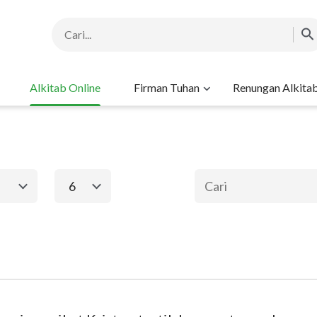
Alkitab Online
Firman Tuhan
Renungan Alkita
6
1
2
3
4
5
6
ma
Perjanjian Baru
Keluaran
Matius
Ma