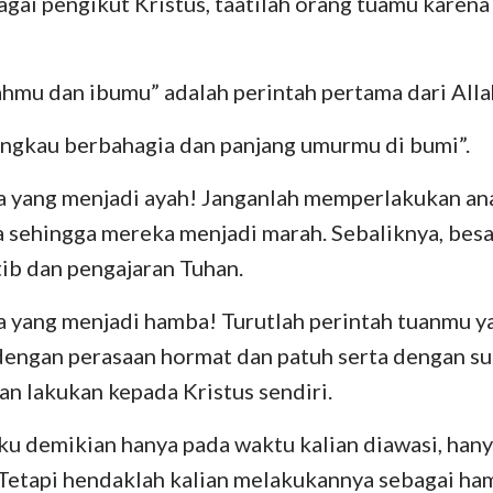
gai pengikut Kristus, taatilah orang tuamu karena 
Bilangan
Lukas
Yo
Yosua
Kisah
R
hmu dan ibumu” adalah perintah pertama dari Allah
Rut
I Korintus
II
engkau berbahagia dan panjang umurmu di bumi”.
II Samuel
Galatia
Ef
a yang menjadi ayah! Janganlah memperlakukan a
II Raja-Raja
Filipi
Ko
 sehingga mereka menjadi marah. Sebaliknya, bes
II Tawarikh
I Tesalonika
II
tib dan pengajaran Tuhan.
Nehemia
I Timotius
II
 yang menjadi hamba! Turutlah perintah tuanmu yan
Ayub
Titus
Fi
 dengan perasaan hormat dan patuh serta dengan 
an lakukan kepada Kristus sendiri.
Amsal
Ibrani
Ya
Kidung Agung
I Petrus
II
ku demikian hanya pada waktu kalian diawasi, han
 Tetapi hendaklah kalian melakukannya sebagai ha
Yeremia
I Yohanes
II