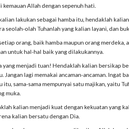
 kemauan Allah dengan sepenuh hati.
Yehezkiel
III Yohanes
Yu
kalian lakukan sebagai hamba itu, hendaklah kalia
Hosea
Wahyu
ra seolah-olah Tuhanlah yang kalian layani, dan bu
Amos
 setiap orang, baik hamba maupun orang merdeka,
Yunus
han untuk hal-hal baik yang dilakukannya.
Nahum
 yang menjadi tuan! Hendaklah kalian bersikap be
 Jangan lagi memakai ancaman-ancaman. Ingat ba
Zefanya
tu, sama-sama mempunyai satu majikan, yaitu Tuha
Zakharia
ng muka.
klah kalian menjadi kuat dengan kekuatan yang kal
rena kalian bersatu dengan Dia.