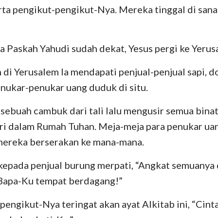
ta pengikut-pengikut-Nya. Mereka tinggal di sana
a Paskah Yahudi sudah dekat, Yesus pergi ke Yerus
di Yerusalem Ia mendapati penjual-penjual sapi, 
enukar-penukar uang duduk di situ.
ebuah cambuk dari tali lalu mengusir semua binat
ari dalam Rumah Tuhan. Meja-meja para penukar ua
mereka berserakan ke mana-mana.
 kepada penjual burung merpati, “Angkat semuanya d
Bapa-Ku tempat berdagang!”
engikut-Nya teringat akan ayat Alkitab ini, “Cin