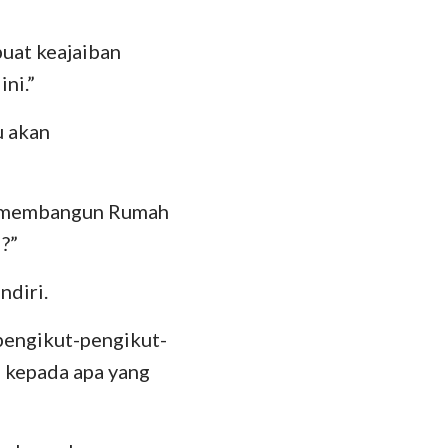
uat keajaiban
ni.”
u akan
uk membangun Rumah
?”
ndiri.
 pengikut-pengikut-
 kepada apa yang