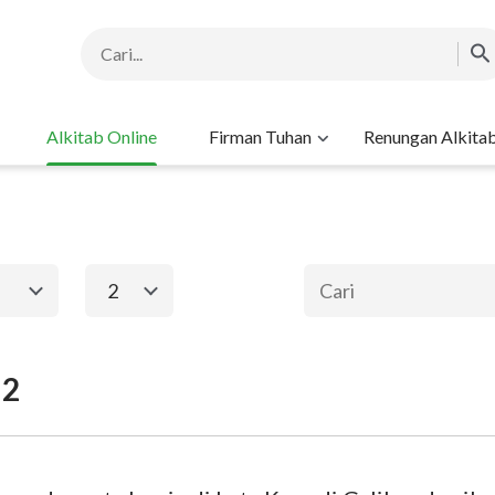
Alkitab Online
Firman Tuhan
Renungan Alkita
2
1
2
3
4
5
6
 2
ma
Perjanjian Baru
8
9
10
11
12
13
15
16
17
18
19
20
Keluaran
Matius
Ma