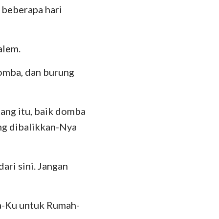
 beberapa hari
alem.
domba, dan burung
ang itu, baik domba
ng dibalikkan-Nya
ari sini. Jangan
ta-Ku untuk Rumah-