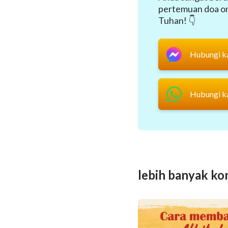
pertemuan doa onl
Tuhan! 👇
Hubungi k
Hubungi k
lebih banyak ko