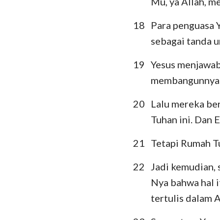
Mu, ya Allah, m
18
Para penguasa 
sebagai tanda u
19
Yesus menjawab,
membangunnya 
20
Lalu mereka be
Tuhan ini. Dan
21
Tetapi Rumah T
22
Jadi kemudian, 
Nya bahwa hal 
tertulis dalam 