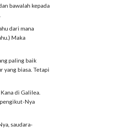
u dan bawalah kepada
das
,
tahu dari mana
ahu.) Maka
ng paling baik
r yang biasa. Tetapi
 Kana di Galilea.
-pengikut-Nya
ya, saudara-