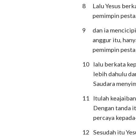
8
Lalu Yesus berk
Ratapan
pemimpin pesta
Daniel
9
dan ia mencicipi
Yoel
anggur itu, han
pemimpin pesta 
Obaja
10
lalu berkata ke
Mikha
lebih dahulu da
Habakuk
Saudara menyim
Hagai
11
Itulah keajaiban
Maleakhi
Dengan tanda i
percaya kepada
12
Sesudah itu Ye