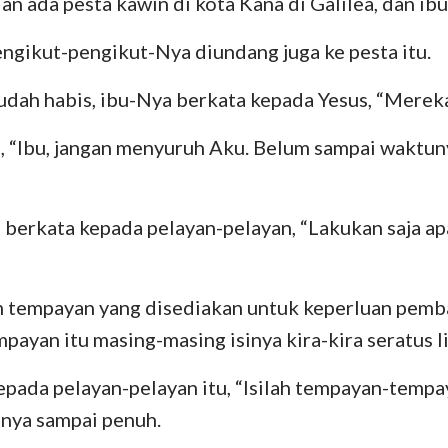
n ada pesta kawin di kota Kana di Galilea, dan ibu
Bilangan
Lukas
Yo
Yosua
Kisah
R
ngikut-pengikut-Nya diundang juga ke pesta itu.
Rut
I Korintus
II
udah habis, ibu-Nya berkata kepada Yesus, “Mereka
II Samuel
Galatia
Ef
, “Ibu, jangan menyuruh Aku. Belum sampai waktu
II Raja-Raja
Filipi
Ko
II Tawarikh
I Tesalonika
II
s berkata kepada pelayan-pelayan, “Lakukan saja ap
Nehemia
I Timotius
II
am tempayan yang disediakan untuk keperluan pem
Ayub
Titus
Fi
payan itu masing-masing isinya kira-kira seratus li
Amsal
Ibrani
Ya
epada pelayan-pelayan itu, “Isilah tempayan-tempay
Kidung Agung
I Petrus
II
nya sampai penuh.
Yeremia
I Yohanes
II