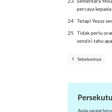
23
Sementara Yesu
percaya kepada
24
Tetapi Yesus se
25
Tidak perlu ora
sendiri tahu ap
Sebelumnya
Persekutu
Anda sangat beru