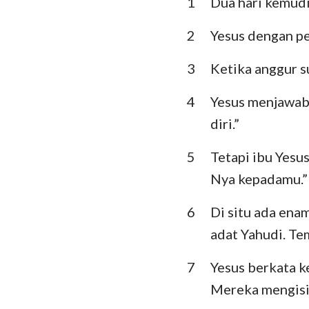
1
Dua hari kemudia
Imamat
Ulangan
2
Yesus dengan pe
Hakim-Hakim
3
Ketika anggur s
I Samuel
4
Yesus menjawab
diri.”
I Raja-Raja
I Tawarikh
5
Tetapi ibu Yesu
Nya kepadamu.”
Ezra
6
Di situ ada en
Ester
adat Yahudi. Tem
Mazmur
7
Yesus berkata k
Pengkhotbah
Mereka mengisi
Yesaya