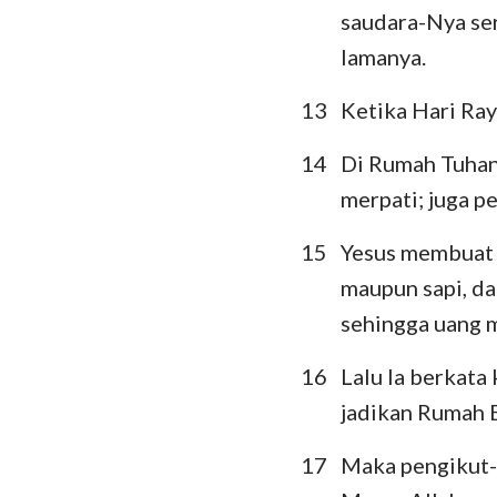
saudara-Nya ser
lamanya.
13
Ketika Hari Ray
14
Di Rumah Tuhan 
merpati; juga p
15
Yesus membuat s
maupun sapi, d
sehingga uang 
16
Lalu Ia berkata
jadikan Rumah 
17
Maka pengikut-p