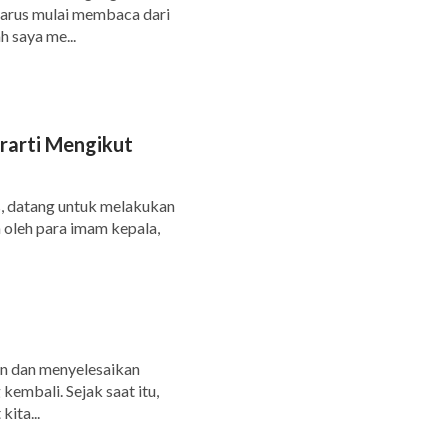
harus mulai membaca dari
 saya me...
arti Mengikut
us, datang untuk melakukan
 oleh para imam kepala,
kan dan menyelesaikan
kembali. Sejak saat itu,
ita...