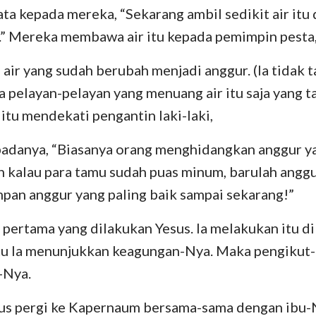
ata kepada mereka, “Sekarang ambil sedikit air it
Yehezkiel
III Yohanes
Yu
.” Mereka membawa air itu kepada pemimpin pesta
Hosea
Wahyu
 air yang sudah berubah menjadi anggur. (Ia tidak 
Amos
ya pelayan-pelayan yang menuang air itu saja yang t
itu mendekati pengantin laki-laki,
Yunus
padanya, “Biasanya orang menghidangkan anggur ya
Nahum
n kalau para tamu sudah puas minum, barulah anggu
Zefanya
pan anggur yang paling baik sampai sekarang!”
Zakharia
 pertama yang dilakukan Yesus. Ia melakukan itu di
tu Ia menunjukkan keagungan-Nya. Maka pengikut
-Nya.
sus pergi ke Kapernaum bersama-sama dengan ibu-N