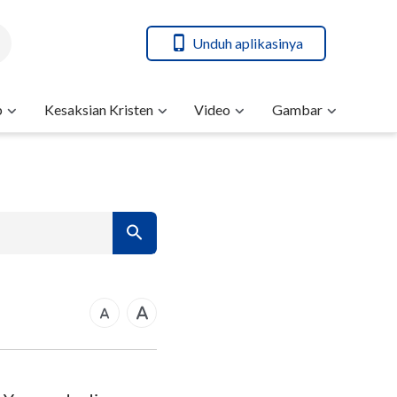
Unduh aplikasinya
b
Kesaksian Kristen
Video
Gambar
7
14
21
rkus