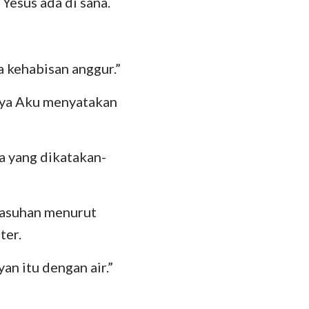
 Yesus ada di sana.
hanes
oma
 Korintus
 kehabisan anggur.”
esus
nya Aku menyatakan
lose
 Tesalonika
a yang dikatakan-
 Timotius
basuhan menurut
lemon
ter.
kobus
an itu dengan air.”
 Petrus
 Yohanes