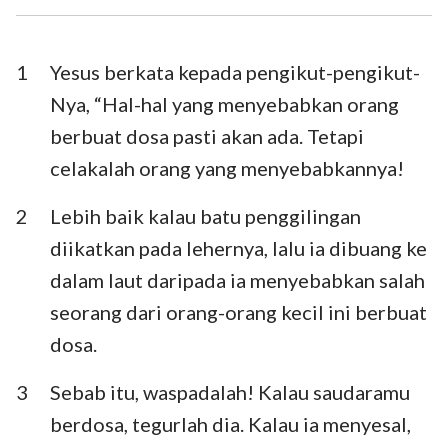
I Timotius
II Timotius
Titus
Filemon
1
Yesus berkata kepada pengikut-pengikut-
Nya, “Hal-hal yang menyebabkan orang
Ibrani
Yakobus
berbuat dosa pasti akan ada. Tetapi
I Petrus
II Petrus
celakalah orang yang menyebabkannya!
I Yohanes
II Yohanes
2
Lebih baik kalau batu penggilingan
III Yohanes
Yudas
diikatkan pada lehernya, lalu ia dibuang ke
dalam laut daripada ia menyebabkan salah
Wahyu
seorang dari orang-orang kecil ini berbuat
dosa.
3
Sebab itu, waspadalah! Kalau saudaramu
berdosa, tegurlah dia. Kalau ia menyesal,