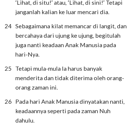
‘Lihat, di situ!’ atau, ‘Lihat, di sini!’ Tetapi
1
2
3
4
5
6
7
janganlah kalian ke luar mencari dia.
8
9
10
11
12
13
14
24
Sebagaimana kilat memancar di langit, dan
15
16
17
18
19
20
21
bercahaya dari ujung ke ujung, begitulah
22
23
24
juga nanti keadaan Anak Manusia pada
hari-Nya.
25
Tetapi mula-mula Ia harus banyak
menderita dan tidak diterima oleh orang-
orang zaman ini.
26
Pada hari Anak Manusia dinyatakan nanti,
keadaannya seperti pada zaman Nuh
dahulu.