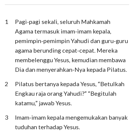
I Timotius
II Timotius
Titus
Filemon
1
Pagi-pagi sekali, seluruh Mahkamah
Agama termasuk imam-imam kepala,
Ibrani
Yakobus
pemimpin-pemimpin Yahudi dan guru-guru
I Petrus
II Petrus
agama berunding cepat-cepat. Mereka
membelenggu Yesus, kemudian membawa
I Yohanes
II Yohanes
Dia dan menyerahkan-Nya kepada Pilatus.
III Yohanes
Yudas
2
Pilatus bertanya kepada Yesus, “Betulkah
Wahyu
Engkau raja orang Yahudi?” “Begitulah
katamu,” jawab Yesus.
3
Imam-imam kepala mengemukakan banyak
tuduhan terhadap Yesus.