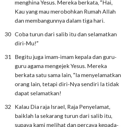
menghina Yesus. Mereka berkata, “Hai,
Kau yang mau merobohkan Rumah Allah
dan membangunnya dalam tiga hari.
30
Coba turun dari salib itu dan selamatkan
diri-Mu!”
31
Begitu juga imam-imam kepala dan guru-
guru agama mengejek Yesus. Mereka
berkata satu sama lain, “Ia menyelamatkan
orang lain, tetapi diri-Nya sendiri Ia tidak
1
2
3
4
5
6
7
dapat selamatkan!
8
9
10
11
12
13
14
32
Kalau Dia raja Israel, Raja Penyelamat,
15
16
baiklah Ia sekarang turun dari salib itu,
supaya kami melihat dan percaya kepada-