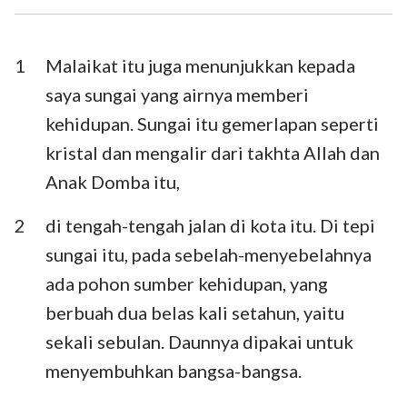
I Timotius
II Timotius
Titus
Filemon
1
Malaikat itu juga menunjukkan kepada
saya sungai yang airnya memberi
Ibrani
Yakobus
kehidupan. Sungai itu gemerlapan seperti
I Petrus
II Petrus
kristal dan mengalir dari takhta Allah dan
Anak Domba itu,
I Yohanes
II Yohanes
III Yohanes
Yudas
2
di tengah-tengah jalan di kota itu. Di tepi
sungai itu, pada sebelah-menyebelahnya
Wahyu
ada pohon sumber kehidupan, yang
berbuah dua belas kali setahun, yaitu
sekali sebulan. Daunnya dipakai untuk
menyembuhkan bangsa-bangsa.