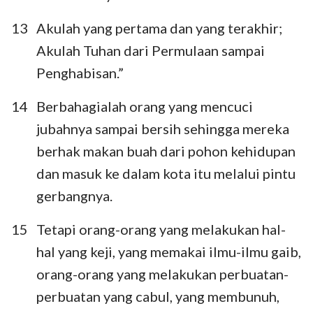
13
Akulah yang pertama dan yang terakhir;
Akulah Tuhan dari Permulaan sampai
Penghabisan.”
14
Berbahagialah orang yang mencuci
jubahnya sampai bersih sehingga mereka
berhak makan buah dari pohon kehidupan
dan masuk ke dalam kota itu melalui pintu
gerbangnya.
15
Tetapi orang-orang yang melakukan hal-
hal yang keji, yang memakai ilmu-ilmu gaib,
orang-orang yang melakukan perbuatan-
1
2
3
4
5
6
7
perbuatan yang cabul, yang membunuh,
8
9
10
11
12
13
14