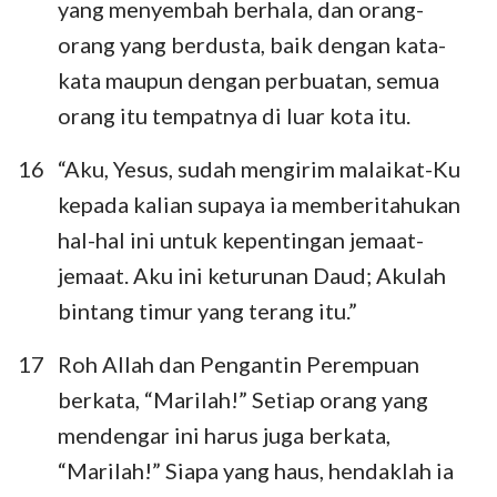
yang menyembah berhala, dan orang-
15
16
17
18
19
20
21
orang yang berdusta, baik dengan kata-
22
kata maupun dengan perbuatan, semua
orang itu tempatnya di luar kota itu.
16
“Aku, Yesus, sudah mengirim malaikat-Ku
kepada kalian supaya ia memberitahukan
hal-hal ini untuk kepentingan jemaat-
jemaat. Aku ini keturunan Daud; Akulah
bintang timur yang terang itu.”
17
Roh Allah dan Pengantin Perempuan
berkata, “Marilah!” Setiap orang yang
mendengar ini harus juga berkata,
“Marilah!” Siapa yang haus, hendaklah ia