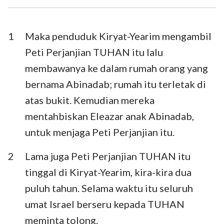
Ezra
Nehemia
Ester
Ayub
1
Maka penduduk Kiryat-Yearim mengambil
Peti Perjanjian TUHAN itu lalu
Mazmur
Amsal
membawanya ke dalam rumah orang yang
Pengkhotbah
Kidung Agung
bernama Abinadab; rumah itu terletak di
atas bukit. Kemudian mereka
Yesaya
Yeremia
mentahbiskan Eleazar anak Abinadab,
Ratapan
Yehezkiel
untuk menjaga Peti Perjanjian itu.
Daniel
Hosea
2
Lama juga Peti Perjanjian TUHAN itu
Yoel
Amos
tinggal di Kiryat-Yearim, kira-kira dua
puluh tahun. Selama waktu itu seluruh
Obaja
Yunus
umat Israel berseru kepada TUHAN
Mikha
Nahum
meminta tolong.