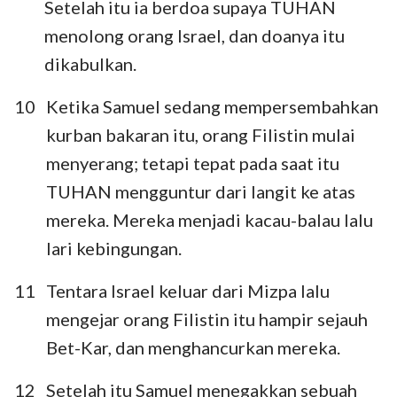
Setelah itu ia berdoa supaya TUHAN
menolong orang Israel, dan doanya itu
dikabulkan.
10
Ketika Samuel sedang mempersembahkan
kurban bakaran itu, orang Filistin mulai
menyerang; tetapi tepat pada saat itu
TUHAN mengguntur dari langit ke atas
mereka. Mereka menjadi kacau-balau lalu
lari kebingungan.
11
Tentara Israel keluar dari Mizpa lalu
mengejar orang Filistin itu hampir sejauh
Bet-Kar, dan menghancurkan mereka.
12
Setelah itu Samuel menegakkan sebuah
1
2
3
4
5
6
7