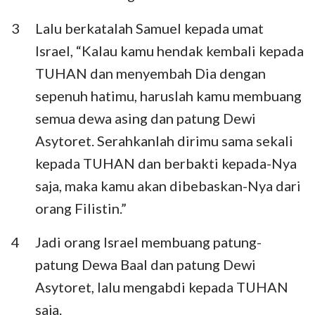
Habakuk
Zefanya
3
Lalu berkatalah Samuel kepada umat
Hagai
Zakharia
Israel, “Kalau kamu hendak kembali kepada
TUHAN dan menyembah Dia dengan
Maleakhi
sepenuh hatimu, haruslah kamu membuang
semua dewa asing dan patung Dewi
Asytoret. Serahkanlah dirimu sama sekali
kepada TUHAN dan berbakti kepada-Nya
saja, maka kamu akan dibebaskan-Nya dari
orang Filistin.”
4
Jadi orang Israel membuang patung-
patung Dewa Baal dan patung Dewi
Asytoret, lalu mengabdi kepada TUHAN
saja.