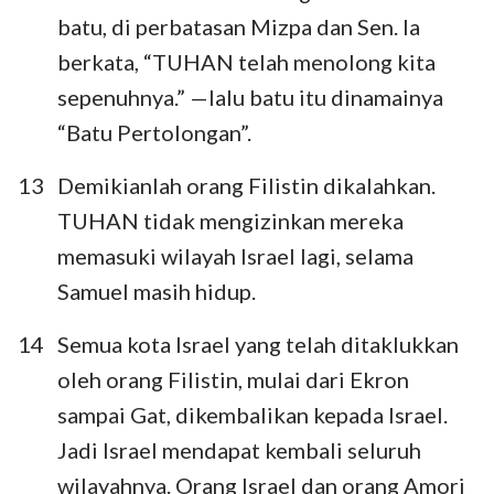
batu, di perbatasan Mizpa dan Sen. Ia
8
9
10
11
12
13
14
berkata, “TUHAN telah menolong kita
15
16
17
18
19
20
21
sepenuhnya.” —lalu batu itu dinamainya
22
23
24
25
26
27
28
“Batu Pertolongan”.
29
30
31
13
Demikianlah orang Filistin dikalahkan.
TUHAN tidak mengizinkan mereka
memasuki wilayah Israel lagi, selama
Samuel masih hidup.
14
Semua kota Israel yang telah ditaklukkan
oleh orang Filistin, mulai dari Ekron
sampai Gat, dikembalikan kepada Israel.
Jadi Israel mendapat kembali seluruh
wilayahnya. Orang Israel dan orang Amori