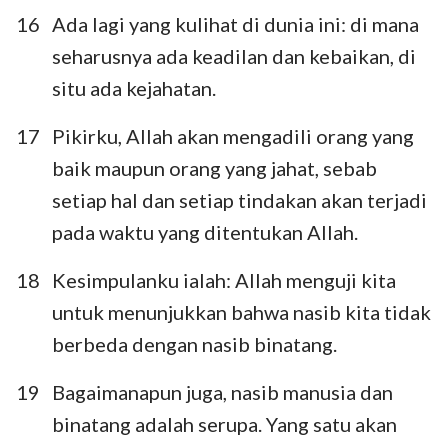
16
Ada lagi yang kulihat di dunia ini: di mana
seharusnya ada keadilan dan kebaikan, di
situ ada kejahatan.
17
Pikirku, Allah akan mengadili orang yang
baik maupun orang yang jahat, sebab
setiap hal dan setiap tindakan akan terjadi
pada waktu yang ditentukan Allah.
18
Kesimpulanku ialah: Allah menguji kita
untuk menunjukkan bahwa nasib kita tidak
berbeda dengan nasib binatang.
1
2
3
4
5
6
7
8
9
10
11
12
19
Bagaimanapun juga, nasib manusia dan
binatang adalah serupa. Yang satu akan