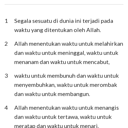
Ezra
Nehemia
Ester
Ayub
1
Segala sesuatu di dunia ini terjadi pada
waktu yang ditentukan oleh Allah.
Mazmur
Amsal
2
Allah menentukan waktu untuk melahirkan
Pengkhotbah
Kidung Agung
dan waktu untuk meninggal, waktu untuk
Yesaya
Yeremia
menanam dan waktu untuk mencabut,
Ratapan
Yehezkiel
3
waktu untuk membunuh dan waktu untuk
Daniel
Hosea
menyembuhkan, waktu untuk merombak
dan waktu untuk membangun.
Yoel
Amos
4
Allah menentukan waktu untuk menangis
Obaja
Yunus
dan waktu untuk tertawa, waktu untuk
Mikha
Nahum
meratap dan waktu untuk menari,