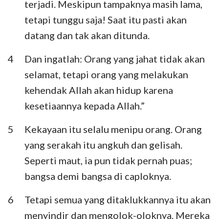
terjadi. Meskipun tampaknya masih lama,
Habakuk
Zefanya
tetapi tunggu saja! Saat itu pasti akan
Hagai
Zakharia
datang dan tak akan ditunda.
Maleakhi
4
Dan ingatlah: Orang yang jahat tidak akan
selamat, tetapi orang yang melakukan
kehendak Allah akan hidup karena
kesetiaannya kepada Allah.”
5
Kekayaan itu selalu menipu orang. Orang
yang serakah itu angkuh dan gelisah.
Seperti maut, ia pun tidak pernah puas;
bangsa demi bangsa di caploknya.
6
Tetapi semua yang ditaklukkannya itu akan
menyindir dan mengolok-oloknya. Mereka