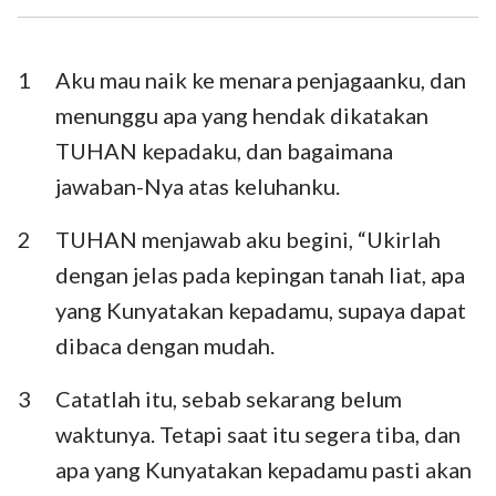
Ezra
Nehemia
Ester
Ayub
1
Aku mau naik ke menara penjagaanku, dan
menunggu apa yang hendak dikatakan
Mazmur
Amsal
TUHAN kepadaku, dan bagaimana
Pengkhotbah
Kidung Agung
jawaban-Nya atas keluhanku.
Yesaya
Yeremia
2
TUHAN menjawab aku begini, “Ukirlah
Ratapan
Yehezkiel
dengan jelas pada kepingan tanah liat, apa
yang Kunyatakan kepadamu, supaya dapat
Daniel
Hosea
dibaca dengan mudah.
Yoel
Amos
3
Catatlah itu, sebab sekarang belum
Obaja
Yunus
waktunya. Tetapi saat itu segera tiba, dan
Mikha
Nahum
apa yang Kunyatakan kepadamu pasti akan