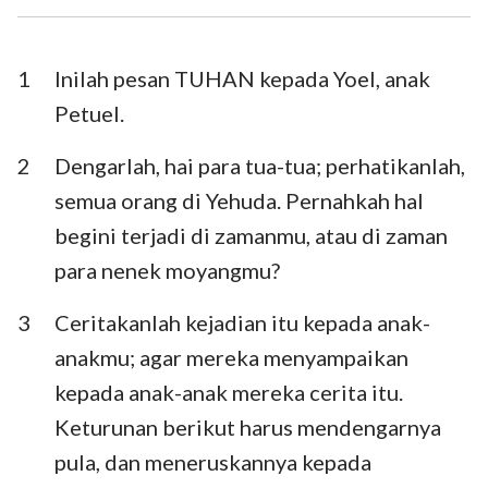
Ezra
Nehemia
Ester
Ayub
1
Inilah pesan TUHAN kepada Yoel, anak
Petuel.
Mazmur
Amsal
2
Dengarlah, hai para tua-tua; perhatikanlah,
Pengkhotbah
Kidung Agung
semua orang di Yehuda. Pernahkah hal
Yesaya
Yeremia
begini terjadi di zamanmu, atau di zaman
Ratapan
Yehezkiel
para nenek moyangmu?
Daniel
Hosea
3
Ceritakanlah kejadian itu kepada anak-
anakmu; agar mereka menyampaikan
Yoel
Amos
kepada anak-anak mereka cerita itu.
Obaja
Yunus
Keturunan berikut harus mendengarnya
Mikha
Nahum
pula, dan meneruskannya kepada