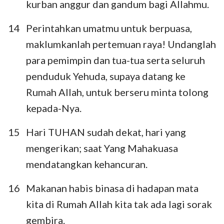
kurban anggur dan gandum bagi Allahmu.
14
Perintahkan umatmu untuk berpuasa,
maklumkanlah pertemuan raya! Undanglah
para pemimpin dan tua-tua serta seluruh
penduduk Yehuda, supaya datang ke
Rumah Allah, untuk berseru minta tolong
kepada-Nya.
15
Hari TUHAN sudah dekat, hari yang
mengerikan; saat Yang Mahakuasa
mendatangkan kehancuran.
1
2
3
16
Makanan habis binasa di hadapan mata
kita di Rumah Allah kita tak ada lagi sorak
gembira.