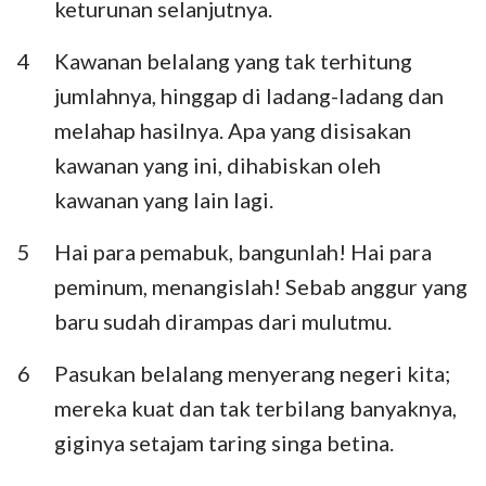
keturunan selanjutnya.
Habakuk
Zefanya
4
Kawanan belalang yang tak terhitung
Hagai
Zakharia
jumlahnya, hinggap di ladang-ladang dan
Maleakhi
melahap hasilnya. Apa yang disisakan
kawanan yang ini, dihabiskan oleh
kawanan yang lain lagi.
5
Hai para pemabuk, bangunlah! Hai para
peminum, menangislah! Sebab anggur yang
baru sudah dirampas dari mulutmu.
6
Pasukan belalang menyerang negeri kita;
mereka kuat dan tak terbilang banyaknya,
giginya setajam taring singa betina.