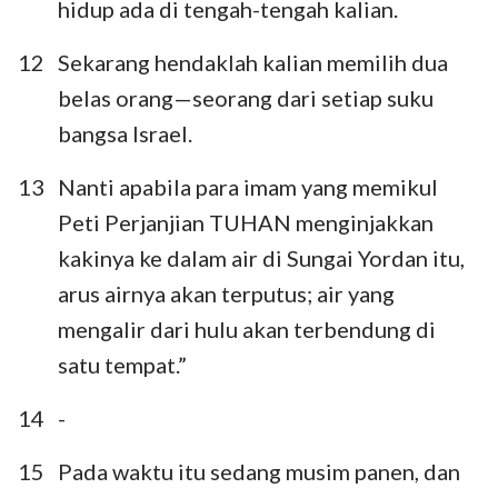
hidup ada di tengah-tengah kalian.
12
Sekarang hendaklah kalian memilih dua
belas orang—seorang dari setiap suku
bangsa Israel.
13
Nanti apabila para imam yang memikul
Peti Perjanjian TUHAN menginjakkan
kakinya ke dalam air di Sungai Yordan itu,
arus airnya akan terputus; air yang
mengalir dari hulu akan terbendung di
satu tempat.”
1
2
3
4
5
6
7
14
-
8
9
10
11
12
13
14
15
Pada waktu itu sedang musim panen, dan
15
16
17
18
19
20
21