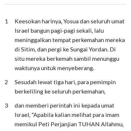
Ezra
Nehemia
Ester
Ayub
1
Keesokan harinya, Yosua dan seluruh umat
Israel bangun pagi-pagi sekali, lalu
Mazmur
Amsal
meninggalkan tempat perkemahan mereka
Pengkhotbah
Kidung Agung
di Sitim, dan pergi ke Sungai Yordan. Di
situ mereka berkemah sambil menunggu
Yesaya
Yeremia
waktunya untuk menyeberang.
Ratapan
Yehezkiel
2
Sesudah lewat tiga hari, para pemimpin
Daniel
Hosea
berkeliling ke seluruh perkemahan,
Yoel
Amos
3
dan memberi perintah ini kepada umat
Obaja
Yunus
Israel, “Apabila kalian melihat para imam
Mikha
Nahum
memikul Peti Perjanjian TUHAN Allahmu,