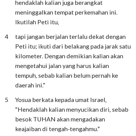
hendaklah kalian juga berangkat
Habakuk
Zefanya
meninggalkan tempat perkemahan ini.
Hagai
Zakharia
Ikutilah Peti itu,
Maleakhi
4
tapi jangan berjalan terlalu dekat dengan
Peti itu; ikuti dari belakang pada jarak satu
kilometer. Dengan demikian kalian akan
mengetahui jalan yang harus kalian
tempuh, sebab kalian belum pernah ke
daerah ini.”
5
Yosua berkata kepada umat Israel,
“Hendaklah kalian menyucikan diri, sebab
besok TUHAN akan mengadakan
keajaiban di tengah-tengahmu.”