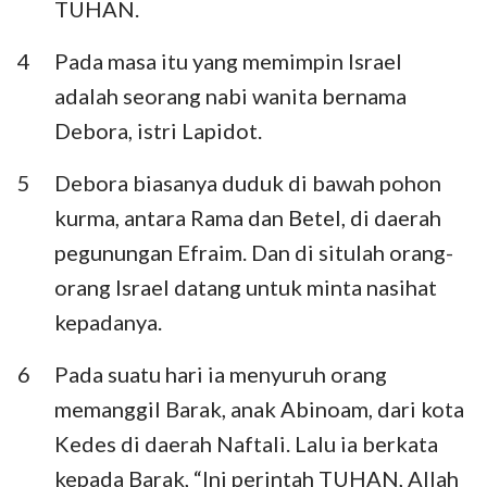
TUHAN.
Habakuk
Zefanya
4
Pada masa itu yang memimpin Israel
Hagai
Zakharia
adalah seorang nabi wanita bernama
Maleakhi
Debora, istri Lapidot.
5
Debora biasanya duduk di bawah pohon
kurma, antara Rama dan Betel, di daerah
pegunungan Efraim. Dan di situlah orang-
orang Israel datang untuk minta nasihat
kepadanya.
6
Pada suatu hari ia menyuruh orang
memanggil Barak, anak Abinoam, dari kota
Kedes di daerah Naftali. Lalu ia berkata
kepada Barak, “Ini perintah TUHAN, Allah