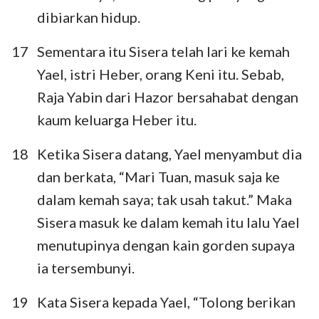
dibiarkan hidup.
17
Sementara itu Sisera telah lari ke kemah
Yael, istri Heber, orang Keni itu. Sebab,
1
2
3
4
5
6
7
Raja Yabin dari Hazor bersahabat dengan
8
9
10
11
12
13
14
kaum keluarga Heber itu.
15
16
17
18
19
20
21
18
Ketika Sisera datang, Yael menyambut dia
dan berkata, “Mari Tuan, masuk saja ke
dalam kemah saya; tak usah takut.” Maka
Sisera masuk ke dalam kemah itu lalu Yael
menutupinya dengan kain gorden supaya
ia tersembunyi.
19
Kata Sisera kepada Yael, “Tolong berikan