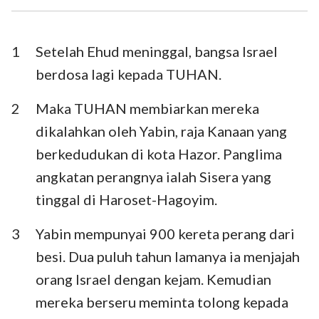
Ezra
Nehemia
Ester
Ayub
1
Setelah Ehud meninggal, bangsa Israel
berdosa lagi kepada TUHAN.
Mazmur
Amsal
2
Maka TUHAN membiarkan mereka
Pengkhotbah
Kidung Agung
dikalahkan oleh Yabin, raja Kanaan yang
Yesaya
Yeremia
berkedudukan di kota Hazor. Panglima
Ratapan
Yehezkiel
angkatan perangnya ialah Sisera yang
tinggal di Haroset-Hagoyim.
Daniel
Hosea
3
Yabin mempunyai 900 kereta perang dari
Yoel
Amos
besi. Dua puluh tahun lamanya ia menjajah
Obaja
Yunus
orang Israel dengan kejam. Kemudian
Mikha
Nahum
mereka berseru meminta tolong kepada