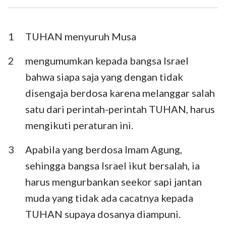
Ezra
Nehemia
Ester
Ayub
1
TUHAN menyuruh Musa
Mazmur
Amsal
2
mengumumkan kepada bangsa Israel
bahwa siapa saja yang dengan tidak
Pengkhotbah
Kidung Agung
disengaja berdosa karena melanggar salah
Yesaya
Yeremia
satu dari perintah-perintah TUHAN, harus
Ratapan
Yehezkiel
mengikuti peraturan ini.
Daniel
Hosea
3
Apabila yang berdosa Imam Agung,
sehingga bangsa Israel ikut bersalah, ia
Yoel
Amos
harus mengurbankan seekor sapi jantan
Obaja
Yunus
muda yang tidak ada cacatnya kepada
Mikha
Nahum
TUHAN supaya dosanya diampuni.