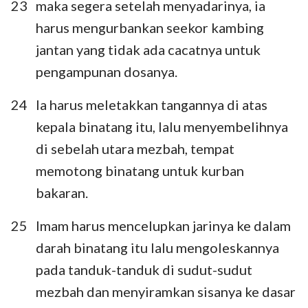
23
maka segera setelah menyadarinya, ia
harus mengurbankan seekor kambing
jantan yang tidak ada cacatnya untuk
pengampunan dosanya.
24
Ia harus meletakkan tangannya di atas
kepala binatang itu, lalu menyembelihnya
di sebelah utara mezbah, tempat
memotong binatang untuk kurban
bakaran.
1
2
3
4
5
6
7
8
9
10
11
12
13
14
25
Imam harus mencelupkan jarinya ke dalam
darah binatang itu lalu mengoleskannya
15
16
17
18
19
20
21
pada tanduk-tanduk di sudut-sudut
22
23
24
25
26
27
mezbah dan menyiramkan sisanya ke dasar