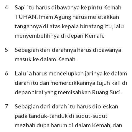
Habakuk
Zefanya
4
Sapi itu harus dibawanya ke pintu Kemah
TUHAN. Imam Agung harus meletakkan
Hagai
Zakharia
tangannya di atas kepala binatang itu, lalu
Maleakhi
menyembelihnya di depan Kemah.
5
Sebagian dari darahnya harus dibawanya
masuk ke dalam Kemah.
6
Lalu ia harus mencelupkan jarinya ke dalam
darah itu dan memercikkannya tujuh kali di
depan tirai yang memisahkan Ruang Suci.
7
Sebagian dari darah itu harus dioleskan
pada tanduk-tanduk di sudut-sudut
mezbah dupa harum di dalam Kemah, dan