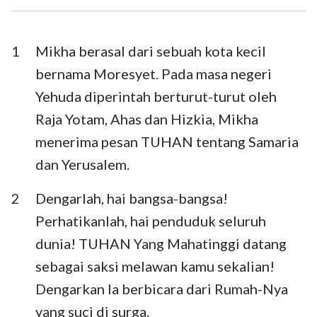
Ezra
Nehemia
Ester
Ayub
1
Mikha berasal dari sebuah kota kecil
bernama Moresyet. Pada masa negeri
Mazmur
Amsal
Yehuda diperintah berturut-turut oleh
Pengkhotbah
Kidung Agung
Raja Yotam, Ahas dan Hizkia, Mikha
menerima pesan TUHAN tentang Samaria
Yesaya
Yeremia
dan Yerusalem.
Ratapan
Yehezkiel
2
Dengarlah, hai bangsa-bangsa!
Daniel
Hosea
Perhatikanlah, hai penduduk seluruh
Yoel
Amos
dunia! TUHAN Yang Mahatinggi datang
sebagai saksi melawan kamu sekalian!
Obaja
Yunus
Dengarkan Ia berbicara dari Rumah-Nya
Mikha
Nahum
yang suci di surga.