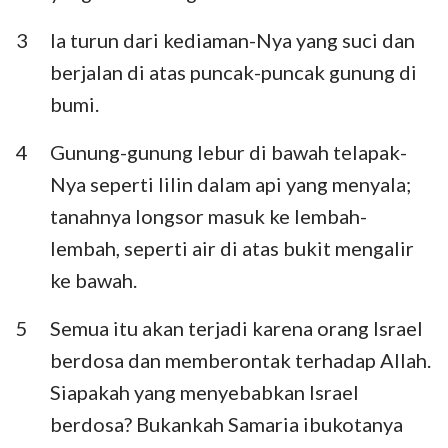
Habakuk
Zefanya
3
Ia turun dari kediaman-Nya yang suci dan
Hagai
Zakharia
berjalan di atas puncak-puncak gunung di
bumi.
Maleakhi
4
Gunung-gunung lebur di bawah telapak-
Nya seperti lilin dalam api yang menyala;
tanahnya longsor masuk ke lembah-
lembah, seperti air di atas bukit mengalir
ke bawah.
5
Semua itu akan terjadi karena orang Israel
berdosa dan memberontak terhadap Allah.
Siapakah yang menyebabkan Israel
berdosa? Bukankah Samaria ibukotanya