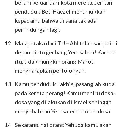
berani keluar dari kota mereka. Jeritan
penduduk Bet-Haezel menunjukkan
kepadamu bahwa di sana tak ada
perlindungan lagi.
1
2
3
4
5
6
7
12
Malapetaka dari TUHAN telah sampai di
depan pintu gerbang Yerusalem! Karena
itu, tidak mungkin orang Marot
mengharapkan pertolongan.
13
Kamu penduduk Lakhis, pasanglah kuda
pada kereta perang! Kamu meniru dosa-
dosa yang dilakukan di Israel sehingga
menyebabkan Yerusalem pun berdosa.
14
Sekarang, hai orang Yehuda kamu akan