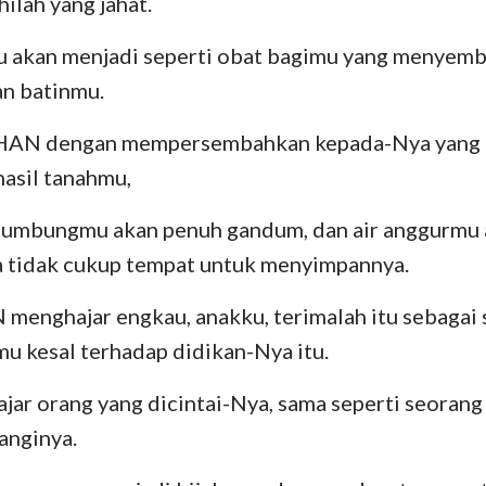
lah yang jahat.
Yehezkiel
III Yohanes
Yu
u akan menjadi seperti obat bagimu yang menye
n batinmu.
Hosea
Wahyu
Amos
AN dengan mempersembahkan kepada-Nya yang te
hasil tanahmu,
Yunus
umbungmu akan penuh gandum, dan air anggurmu 
Nahum
a tidak cukup tempat untuk menyimpannya.
Zefanya
enghajar engkau, anakku, terimalah itu sebagai 
Zakharia
mu kesal terhadap didikan-Nya itu.
r orang yang dicintai-Nya, sama seperti seorang
anginya.