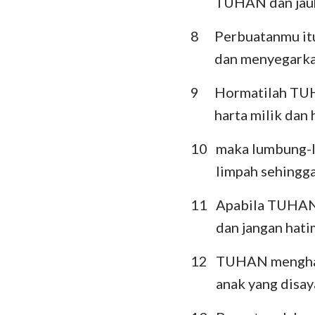
TUHAN dan jauhi
Ratapan
8
Perbuatanmu it
dan menyegarka
Daniel
Yoel
9
Hormatilah TUH
harta milik dan 
Obaja
10
maka lumbung-l
Mikha
limpah sehingg
Habakuk
11
Apabila TUHAN m
Hagai
dan jangan hati
Maleakhi
12
TUHAN menghaja
anak yang disay