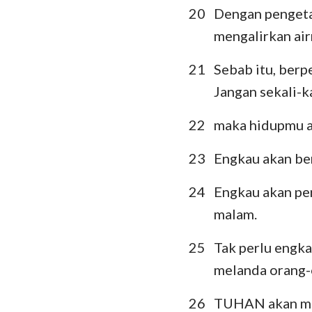
20
Dengan pengeta
mengalirkan air
21
Sebab itu, ber
Jangan sekali-k
22
maka hidupmu a
23
Engkau akan ber
24
Engkau akan per
malam.
25
Tak perlu engka
melanda orang-o
26
TUHAN akan men