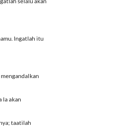
gatlah selalu akan
hanes
oma
 Korintus
amu. Ingatlah itu
esus
lose
 Tesalonika
h mengandalkan
 Timotius
lemon
 Ia akan
kobus
 Petrus
ya; taatilah
 Yohanes