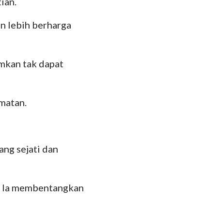
ian.
n lebih berharga
mkan tak dapat
matan.
ng sejati dan
a Ia membentangkan