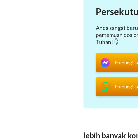
Persekutu
Anda sangat beru
pertemuan doa onl
Tuhan! 👇
Hubungi k
Hubungi k
lebih banyak ko