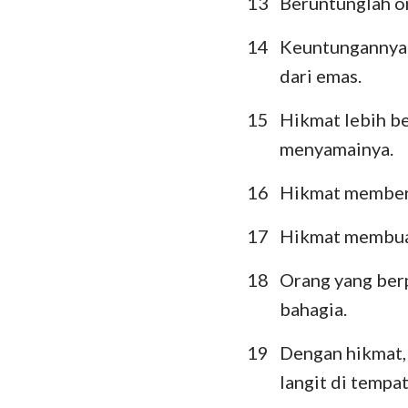
13
Beruntunglah o
14
Keuntungannya l
dari emas.
15
Hikmat lebih b
menyamainya.
16
Hikmat memberi
17
Hikmat membuat
18
Orang yang ber
bahagia.
19
Dengan hikmat,
langit di tempa