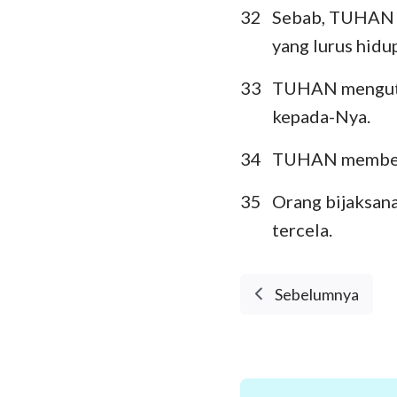
32
Sebab, TUHAN m
yang lurus hidu
33
TUHAN mengutuk
kepada-Nya.
34
TUHAN membenci
35
Orang bijaksan
tercela.
Sebelumnya