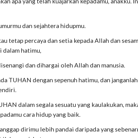
akan apa yang telah kuajarkan kepadamu, anakku. In
Bilangan
Lukas
Yo
29
30
31
Yosua
Kisah
R
 umurmu dan sejahtera hidupmu.
Rut
I Korintus
II
u tetap percaya dan setia kepada Allah dan sesam
II Samuel
Galatia
Ef
i dalam hatimu,
II Raja-Raja
Filipi
Ko
isenangi dan dihargai oleh Allah dan manusia.
II Tawarikh
I Tesalonika
II
ada TUHAN dengan sepenuh hatimu, dan janganla
Nehemia
I Timotius
II
ndiri.
Ayub
Titus
Fi
UHAN dalam segala sesuatu yang kaulakukan, maka
Amsal
Ibrani
Ya
padamu cara hidup yang baik.
Kidung Agung
I Petrus
II
nggap dirimu lebih pandai daripada yang sebenarn
Yeremia
I Yohanes
II