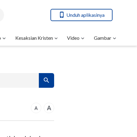
Unduh aplikasinya
b
Kesaksian Kristen
Video
Gambar
7
14
21
rkus
28