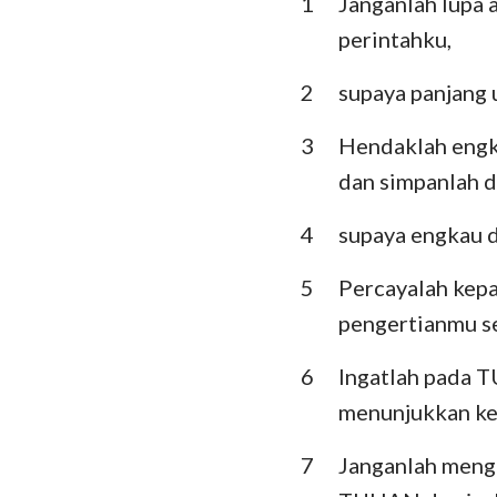
1
Janganlah lupa 
Imamat
perintahku,
Ulangan
2
supaya panjang
Hakim-Hakim
3
Hendaklah engka
I Samuel
dan simpanlah d
I Raja-Raja
4
supaya engkau d
I Tawarikh
5
Percayalah kep
Ezra
pengertianmu se
Ester
6
Ingatlah pada T
Mazmur
menunjukkan ke
Pengkhotbah
7
Janganlah menga
Yesaya