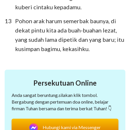
kuberi cintaku kepadamu.
13
Pohon arak harum semerbak baunya, di
dekat pintu kita ada buah-buahan lezat,
yang sudah lama dipetik dan yang baru; itu
1
2
3
4
5
6
7
kusimpan bagimu, kekasihku.
8
Persekutuan Online
Anda sangat beruntung.silakan klik tombol.
Bergabung dengan pertemuan doa online, belajar
firman Tuhan bersama dan terima berkat Tuhan! 👇
Hubungi kami via Messenger