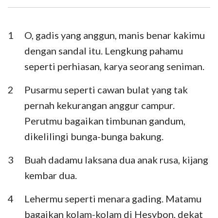
Ezra
Nehemia
Ester
Ayub
1
O, gadis yang anggun, manis benar kakimu
dengan sandal itu. Lengkung pahamu
Mazmur
Amsal
seperti perhiasan, karya seorang seniman.
Pengkhotbah
Kidung Agung
2
Pusarmu seperti cawan bulat yang tak
Yesaya
Yeremia
pernah kekurangan anggur campur.
Ratapan
Yehezkiel
Perutmu bagaikan timbunan gandum,
dikelilingi bunga-bunga bakung.
Daniel
Hosea
3
Buah dadamu laksana dua anak rusa, kijang
Yoel
Amos
kembar dua.
Obaja
Yunus
4
Lehermu seperti menara gading. Matamu
Mikha
Nahum
bagaikan kolam-kolam di Hesybon, dekat