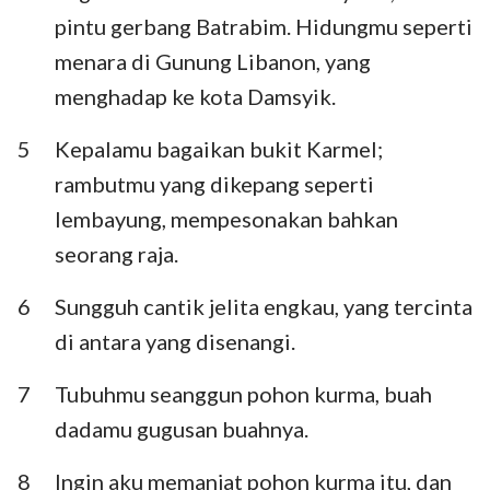
Habakuk
Zefanya
pintu gerbang Batrabim. Hidungmu seperti
menara di Gunung Libanon, yang
Hagai
Zakharia
menghadap ke kota Damsyik.
Maleakhi
5
Kepalamu bagaikan bukit Karmel;
rambutmu yang dikepang seperti
lembayung, mempesonakan bahkan
seorang raja.
6
Sungguh cantik jelita engkau, yang tercinta
di antara yang disenangi.
7
Tubuhmu seanggun pohon kurma, buah
dadamu gugusan buahnya.
8
Ingin aku memanjat pohon kurma itu, dan