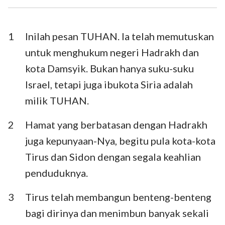
Ezra
Nehemia
Ester
Ayub
1
Inilah pesan TUHAN. Ia telah memutuskan
untuk menghukum negeri Hadrakh dan
Mazmur
Amsal
kota Damsyik. Bukan hanya suku-suku
Pengkhotbah
Kidung Agung
Israel, tetapi juga ibukota Siria adalah
milik TUHAN.
Yesaya
Yeremia
Ratapan
Yehezkiel
2
Hamat yang berbatasan dengan Hadrakh
juga kepunyaan-Nya, begitu pula kota-kota
Daniel
Hosea
Tirus dan Sidon dengan segala keahlian
Yoel
Amos
penduduknya.
Obaja
Yunus
3
Tirus telah membangun benteng-benteng
Mikha
Nahum
bagi dirinya dan menimbun banyak sekali