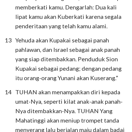
memberkati kamu. Dengarlah: Dua kali
lipat kamu akan Kuberkati karena segala
penderitaan yang telah kamu alami.
13
Yehuda akan Kupakai sebagai panah
pahlawan, dan Israel sebagai anak panah
1
2
3
4
5
6
7
yang siap ditembakkan. Penduduk Sion
8
9
10
11
12
13
14
Kupakai sebagai pedang; dengan pedang
itu orang-orang Yunani akan Kuserang.”
14
TUHAN akan menampakkan diri kepada
umat-Nya, seperti kilat anak-anak panah-
Nya ditembakkan-Nya. TUHAN Yang
Mahatinggi akan meniup trompet tanda
menyerang lalu berjalan maju dalam badai