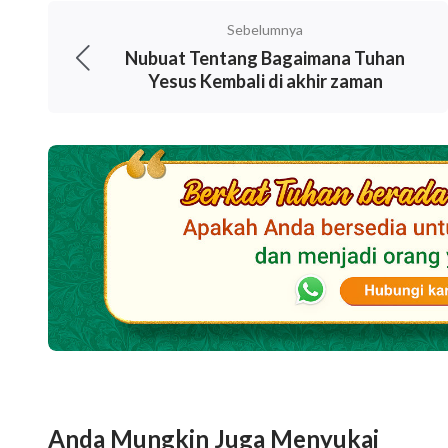
tahu bahwa itu sudah dekat, bahkan di depan
Sebelumnya
ara yang mulai bertunas dibicarakan sehubun
Nubuat Tentang Bagaimana Tuhan
Yesus Kembali di akhir zaman
pada tanggal 14 Mei 1948. Kitab suci ini mem
dipulihkan, sang Anak Manusia ada di depan p
dipulihkan; 70 tahun yang lalu, Tuhan ada di 
datang kembali? Sangat jelas bahwa tanda-ta
digenapi.
Tanda kedatangan Tuhan Yesus: 3. In
Penjuru Dunia
Dikatakan dalam Matius pasal 24, ayat 14: "
D
seluruh dunia sebagai kesaksian kepada selu
Anda Mungkin Juga Menyukai