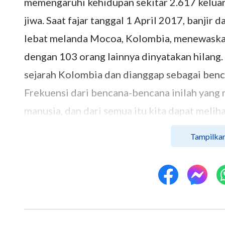
memengaruhi kehidupan sekitar 2.617 keluar
jiwa. Saat fajar tanggal 1 April 2017, banjir
lebat melanda Mocoa, Kolombia, menewaskan
dengan 103 orang lainnya dinyatakan hilang. 
sejarah Kolombia dan dianggap sebagai ben
Frekuensi dari bencana-bencana inilah yang 
manusia, dan dari semua itu kita dapat meli
dan Tuhan telah datang kembali.
Tampilkan
Tanda kedatangan Tuhan Yesus: 2. Pe
Dikatakan dalam Matius pasal 24, ayat 32 sam
tentang pohon ara; Ketika rantingnya melu
musim panas sudah dekat: Demikian juga kam