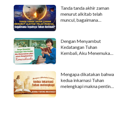
Tanda tanda akhir zaman
menurut alkitab telah
muncul, bagaimana
tepatnya Tuhan kembali?
Dengan Menyambut
Kedatangan Tuhan
Kembali, Aku Menemukan
Jalan untuk Menghentikan
Kemarahanku
Mengapa dikatakan bahwa
kedua inkarnasi Tuhan
melengkapi makna penting
inkarnasi?