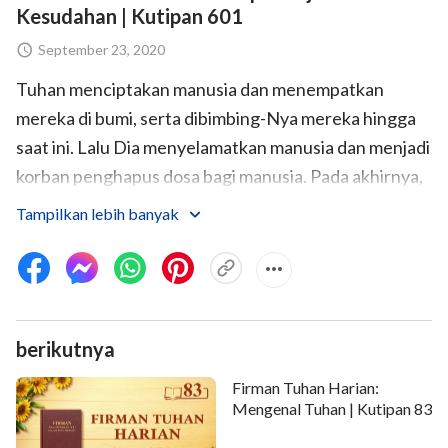
Kesudahan | Kutipan 601
September 23, 2020
Tuhan menciptakan manusia dan menempatkan
mereka di bumi, serta dibimbing-Nya mereka hingga
saat ini. Lalu Dia menyelamatkan manusia dan menjadi
korban penghapus dosa bagi manusia. Pada akhirnya,
Dia masih harus menaklukkan manusia,
Tampilkan lebih banyak
menyelamatkan mereka sepenuhnya, dan
memulihkan gambar asli mereka. Inilah pekerjaan
yang telah dilakukan-Nya sejak awal hingga akhir—
memulihkan manusia kepada citra dan gambar aslinya.
berikutnya
Dia akan membangun kerajaan-Nya dan memulihkan
gambar asli manusia, yang artinya Dia akan
Firman Tuhan Harian:
memulihkan otoritas-Nya di bumi dan di antara segala
Mengenal Tuhan | Kutipan 83
ciptaan. Manusia kehilangan hati yang takut akan