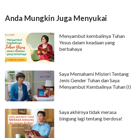
lahiriah, tetapi hati penuh persaingan, kecemburuan,
kemarahan, kebencian,dan kejahatan. Hatiku sangat
Anda Mungkin Juga Menyukai
bejat dan kotor, bagaimana saya dapat memuaskan
Tuhan? Terpikir kasih karunia Tuhan kepadaku, dan
Menyambut kembalinya Tuhan
saya masih tidak bisa membalas kasih Tuhan, saya
Yesus dalam keadaan yang
berbahaya
merasa sangat sedih dan kebingungan, kalau saya
terus seperti ini, dan ketika Tuhan datang, apakah
saya bisa dibawa masuk ke surga? Untuk
Saya Memahami Misteri Tentang
menyingkirkan pikiran jahat ini, saya membaca alkitab
Jenis Gender Tuhan dan Saya
dengan bersungguh-sungguh setiap hari,
Menyambut Kembalinya Tuhan (I)
merenungkan, merefleksikan diri saya setiap malam,
berdoa kepada Tuhan, berseru kepada Tuhan, dan
Saya akhirnya tidak merasa
memohon kepada Tuhan untuk membawa saya keluar
bingung lagi tentang berdosa!
dari segala dosa. Tapi kemudian, pikiran jahat saya
masih akan timbul ketika mengalami hal yang sama.