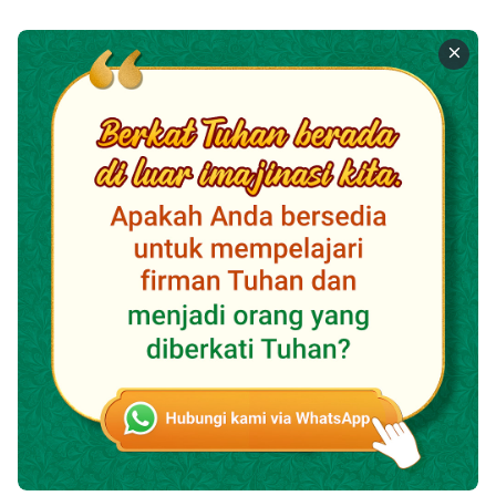
kelas yang menyakiti saya, meskipun saya tampaknya
sudah mengampuni mereka, tetapi di dalam hati saya
merasa sangat marah. Bukan hanya itu, terkadang
saya melihat gadis cantik, saya juga memiliki pikiran
jahat, memiliki pikiran seperti ini juga sama artinya
melakukan dosa.
Setelah menyadari bahwa saya memiliki pikiran jahat
ini, saya merasa sangat menderita, karena Tuhan
Yesus pernah berkata: "
Engkau harus mengasihi
Tuhan dengan segenap hatimu dan segenap jiwamu
dan dan segenap pikiranmu
"
.
(Markus 12:30)
Kehendak Tuhan adalah supaya saya mengasihi
Tuhan dengan segenap hati saya, dan melakukan
seperti yang Tuhan ajarkan, bukan hanya untuk
menjadi toleran dan sabar terhadap orang secara