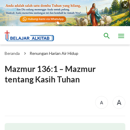
Beranda
Renungan Harian Air Hidup
Mazmur 136:1 – Mazmur
tentang Kasih Tuhan