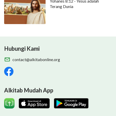
Yohanes 8:12 - Yesus adalah
tahu bagaiman menghargai hidup-Nya sendiri,
Terang Dunia
tetapi Dia selalu menyayangi manusia yang Dia
sendiri ciptakan…
”
Kasih-Nya bukanlah suatu pengamatan yang jauh,
melainkan suatu kekuatan yang benar-benar dapat
dirasakan.
Hubungi Kami
Marilah kita mengingat kasih Tuhan dalam kehidupan
contact@alkitabonline.org
kita sehari-hari dan biarkan kasih ini menjadi sumber
kekuatan di hati kita. Sebab, baik di saat-saat yang
mudah maupun sulit, kasih setia Tuhan tidak pernah
berhenti. Semoga kita semakin teguh melangkah di
Alkitab Mudah App
jalan kehidupan karena kasih-Nya, dan semakin
banyak bersyukur kepada-Nya atas kebaikan dan
anugerah-Nya.