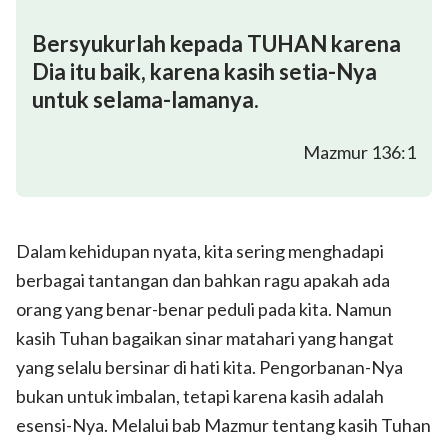
Bersyukurlah kepada TUHAN karena
Dia itu baik, karena kasih setia-Nya
untuk selama-lamanya.
Mazmur 136:1
Dalam kehidupan nyata, kita sering menghadapi
berbagai tantangan dan bahkan ragu apakah ada
orang yang benar-benar peduli pada kita. Namun
kasih Tuhan bagaikan sinar matahari yang hangat
yang selalu bersinar di hati kita. Pengorbanan-Nya
bukan untuk imbalan, tetapi karena kasih adalah
esensi-Nya. Melalui bab Mazmur tentang kasih Tuhan