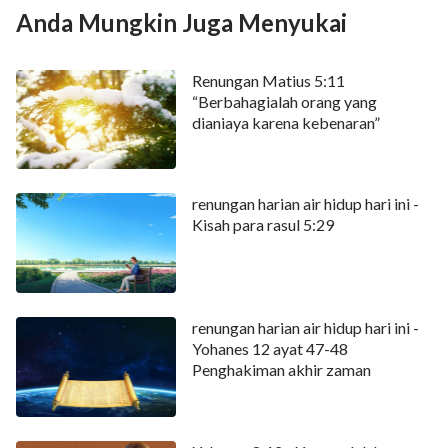
tanpa pamrih, tetapi juga semacam penyertaan yang
Anda Mungkin Juga Menyukai
kekal. Tidak peduli seberapa jauh kita melangkah,
kasih-Nya ada di belakang kita, membuka jalan bagi
Renungan Matius 5:11
kita, dan melindungi kita.
“Berbahagialah orang yang
dianiaya karena kebenaran”
Kita mungkin akan merasa kesepian dan tidak berdaya
dalam hidup, tetapi kasih Tuhan akan menerangi hati
kita lagi. Ketika kita berdoa di tengah malam, Dia ada
renungan harian air hidup hari ini -
di sana untuk mendengarkan suara hati kita. Ketika
Kisah para rasul 5:29
kita berdoa memohon pertolongan dalam situasi sulit,
Dia tidak pernah menunda mengulurkan tangan
untuk membantu kita. Seperti yang Tuhan katakan,
renungan harian air hidup hari ini -
“
Demi umat manusia, Dia bepergian dan sibuk ke
Yohanes 12 ayat 47-48
sana kemari; Dia diam-diam memberikan setiap
Penghakiman akhir zaman
bagian dari hidup-Nya; Dia mendedikasikan setiap
menit dan detik dari hidup-Nya .... Dia tidak pernah