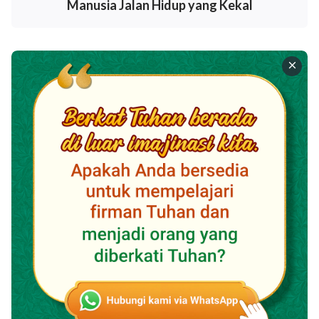
Manusia Jalan Hidup yang Kekal
menjadi mati rasa .... Tuhan kehilangan manusia yang
semula diciptakan-Nya, dan manusia kehilangan akar
asal mula keberadaannya. Inilah kepedihan umat
manusia ini. Sebenarnya, sejak awal sekali sampai
sekarang, Tuhan telah mementaskan tragedi bagi
umat manusia, yang di dalamnya manusia menjadi
pemeran utama sekaligus korbannya, dan tak seorang
pun dapat menjawab siapakah sutradara di balik
tragedi ini.
Di dalam dunia yang luas ini, tak terhitung perubahan
yang telah terjadi, terus-menerus. Tidak ada seorang
pun yang dapat memimpin dan menuntun umat
manusia ini selain Ia yang memerintah atas segalanya
di alam semesta. Tidak ada orang perkasa yang dapat
mengupayakan atau melakukan persiapan bagi umat