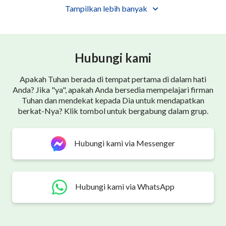
menerima wahyu dan penggembalaan, dan
Tampilkan lebih banyak
perubahan watak hidupnya pun tercapai. Hanya inilah
makna sejati kedatangan Roh di dalam daging, dan hal
itu dilakukan terutama agar manusia dapat terlibat
Hubungi kami
dengan Tuhan, mengandalkan Tuhan, dan
mendapatkan pengetahuan tentang Tuhan.
Apakah Tuhan berada di tempat pertama di dalam hati
Anda? Jika "ya", apakah Anda bersedia mempelajari firman
Yang terutama, sikap seperti apa yang harus dimiliki
Tuhan dan mendekat kepada Dia untuk mendapatkan
berkat-Nya? Klik tombol untuk bergabung dalam grup.
manusia terhadap Tuhan yang praktis? Apa yang
engkau ketahui tentang inkarnasi, tentang
Hubungi kami via Messenger
penampakan Firman di dalam daging, tentang
penampakan Tuhan di dalam daging, tentang
perbuatan Tuhan yang praktis? Apa yang terutama
Hubungi kami via WhatsApp
sedang dibicarakan saat ini? Inkarnasi, kedatangan
Firman di dalam daging, dan penampakan Tuhan di
dalam daging—semua ini harus dipahami. Berdasarkan