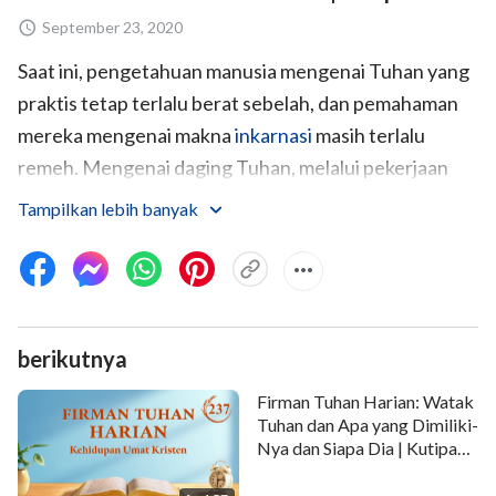
September 23, 2020
Saat ini, pengetahuan manusia mengenai Tuhan yang
praktis tetap terlalu berat sebelah, dan pemahaman
mereka mengenai makna
inkarnasi
masih terlalu
remeh. Mengenai daging Tuhan, melalui pekerjaan
dan firman-Nya, manusia melihat bahwa Roh Tuhan
Tampilkan lebih banyak
mencakup banyak hal, bahwa Ia sangat kaya. Namun,
bagaimanapun juga, kesaksian Tuhan pada akhirnya
berasal dari Roh Tuhan: apa yang Tuhan kerjakan
dalam daging, prinsip-prinsip mana yang mendasari
berikutnya
pekerjaan-Nya, apa yang dikerjakan-Nya di dalam
kemanusiaan, dan apa yang dilakukan-Nya di dalam
Firman Tuhan Harian: Watak
keilahian. Saat ini engkau dapat menyembah pribadi
Tuhan dan Apa yang Dimiliki-
Nya dan Siapa Dia | Kutipan
ini, tetapi sebenarnya engkau menyembah Roh. Hal
237
inilah yang setidaknya harus dicapai dalam