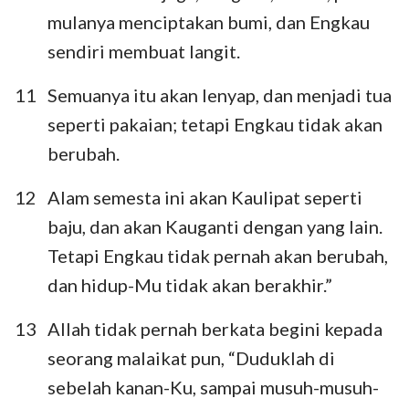
mulanya menciptakan bumi, dan Engkau
sendiri membuat langit.
11
Semuanya itu akan lenyap, dan menjadi tua
seperti pakaian; tetapi Engkau tidak akan
berubah.
1
2
3
4
5
6
7
8
9
10
11
12
13
12
Alam semesta ini akan Kaulipat seperti
baju, dan akan Kauganti dengan yang lain.
Tetapi Engkau tidak pernah akan berubah,
dan hidup-Mu tidak akan berakhir.”
13
Allah tidak pernah berkata begini kepada
seorang malaikat pun, “Duduklah di
sebelah kanan-Ku, sampai musuh-musuh-