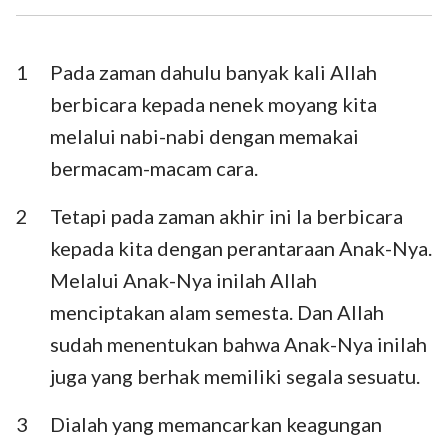
I Timotius
II Timotius
Titus
Filemon
1
Pada zaman dahulu banyak kali Allah
berbicara kepada nenek moyang kita
Ibrani
Yakobus
melalui nabi-nabi dengan memakai
I Petrus
II Petrus
bermacam-macam cara.
I Yohanes
II Yohanes
2
Tetapi pada zaman akhir ini Ia berbicara
III Yohanes
Yudas
kepada kita dengan perantaraan Anak-Nya.
Melalui Anak-Nya inilah Allah
Wahyu
menciptakan alam semesta. Dan Allah
sudah menentukan bahwa Anak-Nya inilah
juga yang berhak memiliki segala sesuatu.
3
Dialah yang memancarkan keagungan