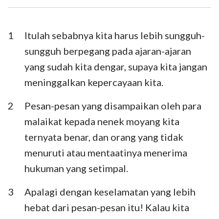
I Timotius
II Timotius
Titus
Filemon
1
Itulah sebabnya kita harus lebih sungguh-
sungguh berpegang pada ajaran-ajaran
Ibrani
Yakobus
yang sudah kita dengar, supaya kita jangan
I Petrus
II Petrus
meninggalkan kepercayaan kita.
I Yohanes
II Yohanes
2
Pesan-pesan yang disampaikan oleh para
III Yohanes
Yudas
malaikat kepada nenek moyang kita
ternyata benar, dan orang yang tidak
Wahyu
menuruti atau mentaatinya menerima
hukuman yang setimpal.
3
Apalagi dengan keselamatan yang lebih
hebat dari pesan-pesan itu! Kalau kita