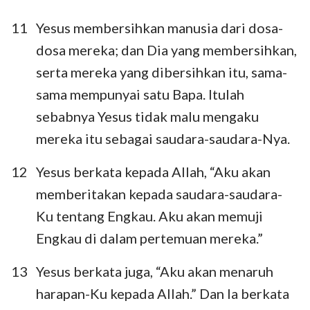
11
Yesus membersihkan manusia dari dosa-
dosa mereka; dan Dia yang membersihkan,
serta mereka yang dibersihkan itu, sama-
sama mempunyai satu Bapa. Itulah
sebabnya Yesus tidak malu mengaku
mereka itu sebagai saudara-saudara-Nya.
12
Yesus berkata kepada Allah, “Aku akan
memberitakan kepada saudara-saudara-
1
2
3
4
5
6
7
Ku tentang Engkau. Aku akan memuji
8
9
10
11
12
13
Engkau di dalam pertemuan mereka.”
13
Yesus berkata juga, “Aku akan menaruh
harapan-Ku kepada Allah.” Dan Ia berkata