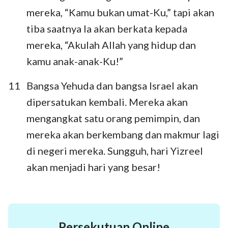
1
2
3
4
5
6
7
mereka, “Kamu bukan umat-Ku,” tapi akan
tiba saatnya Ia akan berkata kepada
8
9
10
11
12
13
14
mereka, “Akulah Allah yang hidup dan
kamu anak-anak-Ku!”
11
Bangsa Yehuda dan bangsa Israel akan
dipersatukan kembali. Mereka akan
mengangkat satu orang pemimpin, dan
mereka akan berkembang dan makmur lagi
di negeri mereka. Sungguh, hari Yizreel
akan menjadi hari yang besar!
Persekutuan Online