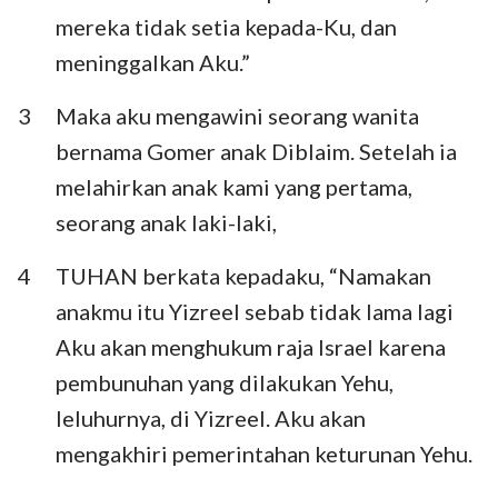
Habakuk
Zefanya
mereka tidak setia kepada-Ku, dan
meninggalkan Aku.”
Hagai
Zakharia
3
Maka aku mengawini seorang wanita
Maleakhi
bernama Gomer anak Diblaim. Setelah ia
melahirkan anak kami yang pertama,
seorang anak laki-laki,
4
TUHAN berkata kepadaku, “Namakan
anakmu itu Yizreel sebab tidak lama lagi
Aku akan menghukum raja Israel karena
pembunuhan yang dilakukan Yehu,
leluhurnya, di Yizreel. Aku akan
mengakhiri pemerintahan keturunan Yehu.