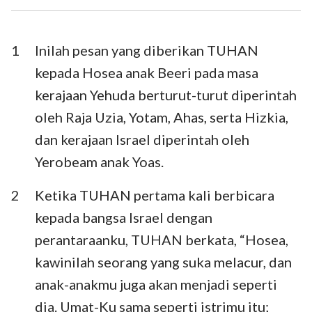
Ezra
Nehemia
Ester
Ayub
1
Inilah pesan yang diberikan TUHAN
kepada Hosea anak Beeri pada masa
Mazmur
Amsal
kerajaan Yehuda berturut-turut diperintah
Pengkhotbah
Kidung Agung
oleh Raja Uzia, Yotam, Ahas, serta Hizkia,
dan kerajaan Israel diperintah oleh
Yesaya
Yeremia
Yerobeam anak Yoas.
Ratapan
Yehezkiel
2
Ketika TUHAN pertama kali berbicara
Daniel
Hosea
kepada bangsa Israel dengan
Yoel
Amos
perantaraanku, TUHAN berkata, “Hosea,
kawinilah seorang yang suka melacur, dan
Obaja
Yunus
anak-anakmu juga akan menjadi seperti
Mikha
Nahum
dia. Umat-Ku sama seperti istrimu itu;