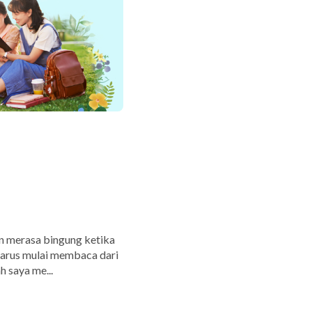
n merasa bingung ketika
harus mulai membaca dari
 saya me...