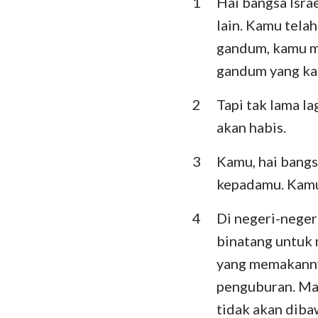
1
Hai bangsa Isra
Imamat
lain. Kamu tela
Ulangan
gandum, kamu me
Hakim-Hakim
gandum yang ka
I Samuel
2
Tapi tak lama l
akan habis.
I Raja-Raja
I Tawarikh
3
Kamu, hai bangs
kepadamu. Kamu 
Ezra
4
Di negeri-nege
Ester
binatang untuk
Mazmur
yang memakannya
Pengkhotbah
penguburan. Ma
tidak akan dib
Yesaya