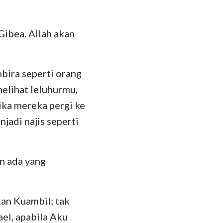
Gibea. Allah akan
bira seperti orang
elihat leluhurmu,
tika mereka pergi ke
adi najis seperti
n ada yang
kan Kuambil; tak
ael, apabila Aku