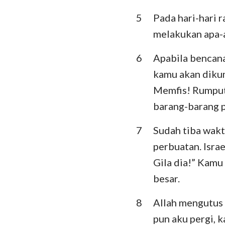
5
Pada hari-hari
Ratapan
melakukan apa-
Daniel
6
Apabila bencana
Yoel
kamu akan diku
Obaja
Memfis! Rumput
barang-barang 
Mikha
7
Sudah tiba wak
Habakuk
perbuatan. Isra
Hagai
Gila dia!” Kamu
Maleakhi
besar.
8
Allah mengutus
pun aku pergi, 