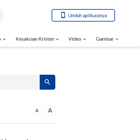
Unduh aplikasinya
b
Kesaksian Kristen
Video
Gambar
7
14
rkus