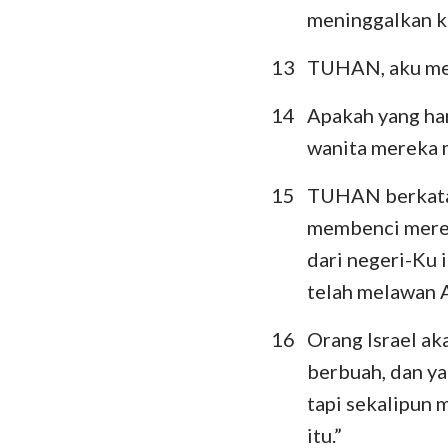
meninggalkan 
13
TUHAN, aku mel
14
Apakah yang ha
wanita mereka 
15
TUHAN berkata, 
membenci merek
dari negeri-Ku 
telah melawan 
16
Orang Israel a
berbuah, dan ya
tapi sekalipun
itu.”