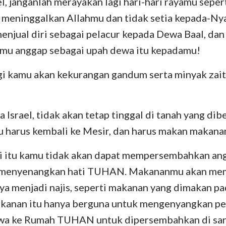
el, janganlah merayakan lagi hari-hari rayamu sepe
Bilangan
Lukas
Yo
h meninggalkan Allahmu dan tidak setia kepada-Nya
Yosua
Kisah
R
njual diri sebagai pelacur kepada Dewa Baal, da
Rut
I Korintus
II
mu anggap sebagai upah dewa itu kepadamu!
II Samuel
Galatia
Ef
agi kamu akan kekurangan gandum serta minyak zait
II Raja-Raja
Filipi
Ko
II Tawarikh
I Tesalonika
II
a Israel, tidak akan tetap tinggal di tanah yang d
harus kembali ke Mesir, dan harus makan makanan
Nehemia
I Timotius
II
ri itu kamu tidak akan dapat mempersembahkan an
Ayub
Titus
Fi
 menyenangkan hati TUHAN. Makananmu akan mem
Amsal
Ibrani
Ya
 menjadi najis, seperti makanan yang dimakan pa
Kidung Agung
I Petrus
II
kanan itu hanya berguna untuk mengenyangkan per
awa ke Rumah TUHAN untuk dipersembahkan di san
Yeremia
I Yohanes
II