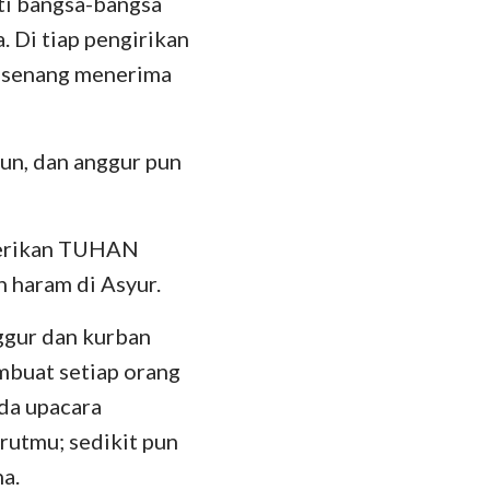
rti bangsa-bangsa
hanes
. Di tiap pengirikan
oma
n senang menerima
 Korintus
esus
un, dan anggur pun
lose
 Tesalonika
iberikan TUHAN
 haram di Asyur.
 Timotius
ggur dan kurban
lemon
buat setiap orang
kobus
da upacara
 Petrus
utmu; sedikit pun
a.
 Yohanes