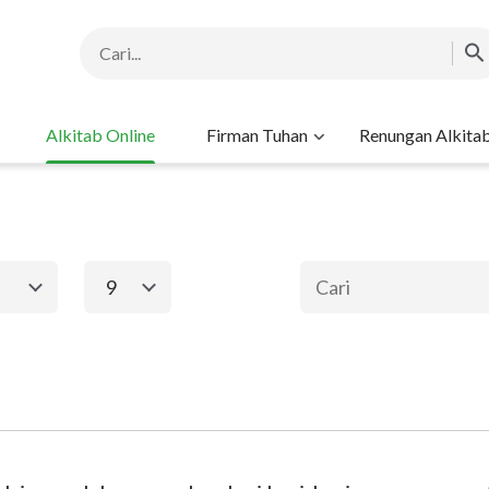
Alkitab Online
Firman Tuhan
Renungan Alkita
9
1
2
3
4
5
6
ma
Perjanjian Baru
8
9
10
11
12
13
Keluaran
Matius
Ma