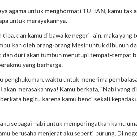
 raya agama untuk menghormati TUHAN, kamu tak a
Yehezkiel
III Yohanes
Yu
apa untuk merayakannya.
Hosea
Wahyu
 tiba, dan kamu dibawa ke negeri lain, maka yang te
Amos
mpulkan oleh orang-orang Mesir untuk dibunuh da
Yunus
 dan duri akan tumbuh menutupi tempat-tempat 
perakmu yang berharga.
Nahum
tu penghukuman, waktu untuk menerima pembalasan
Zefanya
el akan merasakannya! Kamu berkata, “Nabi yang dik
Zakharia
 berkata begitu karena kamu benci sekali kepadak
 aku sebagai nabi untuk memperingatkan kamu uma
kamu berusaha menjerat aku seperti burung. Di nege