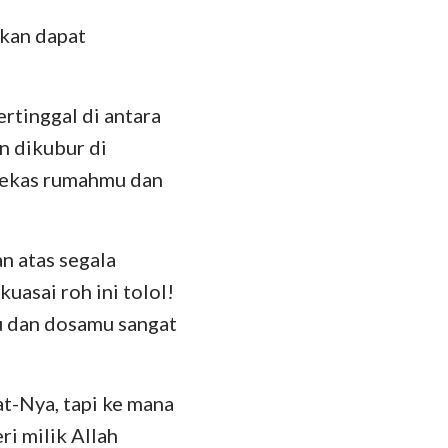
kan dapat
das
rtinggal di antara
n dikubur di
bekas rumahmu dan
 atas segala
uasai roh ini tolol!
u dan dosamu sangat
t-Nya, tapi ke mana
ri milik Allah