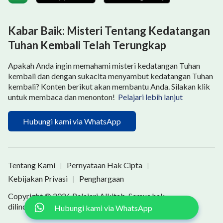
berperang dengan dirinya sendiri, dan aku merasa
sengsara, tidak tahu harus berbuat apa. Setelah itu,
Kabar Baik: Misteri Tentang Kedatangan
saudara itu mengirim beberapa video ke dalam
Tuhan Kembali Telah Terungkap
obrolan grup. Aku memutar video-video itu dan
Apakah Anda ingin memahami misteri kedatangan Tuhan
melihat beberapa laporan penelitian dan komentar
kembali dan dengan sukacita menyambut kedatangan Tuhan
oleh para sarjana studi agama dari Barat. Mereka
kembali? Konten berikut akan membantu Anda. Silakan klik
menyelidiki tuduhan PKT terhadap Gereja Tuhan
untuk membaca dan menonton!
Pelajari lebih lanjut
Yang Mahakuasa, dan mereka membuktikan bahwa
Hubungi kami via WhatsApp
banyak berita negatif di internet tentang Gereja
Tuhan Yang Mahakuasa adalah berita palsu yang
dibuat oleh PKT, tanpa dasar yang faktual. Mereka
Tentang Kami
Pernyataan Hak Cipta
|
|
juga mengungkapkan bahwa berita palsu yang dibuat-
Kebijakan Privasi
Penghargaan
|
buat oleh PKT yang memfitnah dan mengutuk Gereja
Tuhan Yang Mahakuasa bertujuan untuk menekan
Copyright © 2026
Pelajari Alkitab
. Semua hak
dilindungi undang-undang.
Hubungi kami via WhatsApp
keyakinan agama. Baru seusai menonton video-video