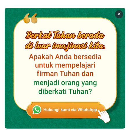
dinyanyikan oleh saudara itu berasal dari Kilat dari
Timur dan bahwa kepercayaannya berbeda dengan
kami. Saudari itu kemudian mengatakan kepadaku
bahwa kami dapat mencari jawaban untuk masalah ini
bersama dalam kebaktian daring berikutnya.
Selama kebaktian itu, kami menyampaikan keraguan di
hati kami kepada saudara itu. Dia kemudian bersekutu
bahwa kami harus perhatian mendengarkan suara
Tuhan saat menyelidiki cara yang benar daripada
mendasarkan penyelidikan kita pada desas-desus
daring. Dia mengatakan bahwa sekarang ini adalah
akhir zaman dan bahwa Tuhan Yesus telah datang
kembali dalam daging dan sedang melakukan
pekerjaan penghakiman yang dimulai dengan rumah
Tuhan dengan nama Tuhan yang Mahakuasa. Dia juga