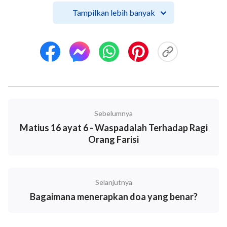
melimpahkan lebih banyak berkat-Nya kepadamu
."
Tampilkan lebih banyak
Dari firman Tuhan, kita dapat melihat bahwa tenang
di hadapan Tuhan dan renungan yang efektif
menuntut kita untuk secara sadar menghindari semua
orang dan hal-hal yang dapat mengganggu kita, dan
secara sadar mengkhianati hati dan pikiran kita yang
mengganggu kedekatan kita dengan Tuhan. Jika kita
Sebelumnya
bisa menenangkan hati kita di hadapan Tuhan untuk
Matius 16 ayat 6 - Waspadalah Terhadap Ragi
renungan setiap hari, situasi renungan kita akan
Orang Farisi
menjadi lebih baik, dan kita bisa menikmati
kegembiraan bersama Tuhan.
Selanjutnya
Kedua, Anda harus merenungkan dan
Bagaimana menerapkan doa yang benar?
berdoa-membaca firman Tuhan dalam
renungan di malam hari