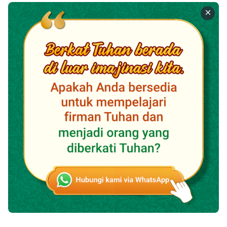
Cara kedua untuk mencapai hasil yang baik dalam
renungan malam adalah dengan mempelajari firman
Tuhan dan mencoba untuk memahami firman Tuhan.
Berkali-kali, ketika kita membaca firman Tuhan, kita
hanya puas memahami arti harfiahnya. Setelah
renungan seperti itu, meskipun kita bisa membaca
banyak firman Tuhan, kita tidak terlalu memahami
konotasi firman Tuhan dan masih gagal mencapai hasil
yang baik. Kita semua tahu bahwa firman Tuhan
adalah kebenaran, dan setiap perkataan firman Tuhan
mengandung makna yang dalam. Itu bukanlah sesuatu
yang dapat kita pahami dengan memikirkannya
dengan pikiran kita. Itu memerlukan kita untuk
merenung, membaca dan berdoa dengan hati kita.
Hanya ketika kita memiliki pencerahan dan