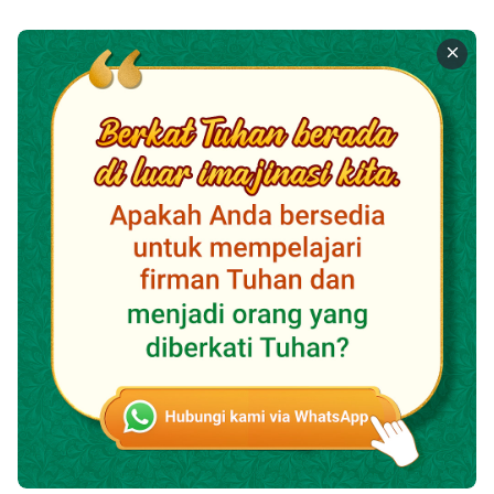
mengungkapkan kebenaran, mengungkapkan watak
Tuhan, apa yang Dia miliki dan siapa Dia, serta dapat
melakukan pekerjaan penebusan dan penyelamatan
umat manusia, tidak peduli seberapa biasa dan normal
kemanusiaannya, seberapa biasa latar belakangnya,
atau apakah dia memiliki status atau kekuasaan apa
pun dalam masyarakat, dia tetap Kristus yang
berinkarnasi, dan adalah satu-satunya Tuhan yang
benar. Ini adalah fakta yang tidak dapat disangkal oleh
siapa pun. Oleh karena itu, untuk mengenal Kristus
yang berinkarnasi, kita harus mengenal Dia melalui
pekerjaan dan perkataan-Nya. Sama seperti di Zaman
Kasih Karunia, Tuhan Yesus dilahirkan dalam keluarga
tukang kayu biasa ketika Dia datang untuk bekerja.
Dia dilahirkan di palungan. Penampilan luar-Nya biasa,