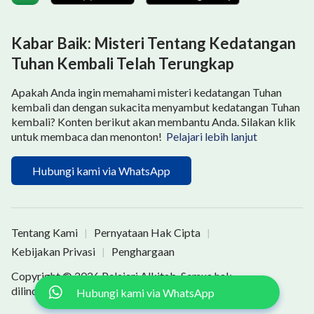
Zaman
Menurut nubuatan Tuhan Yesus, Dia akan
Kabar Baik: Misteri Tentang Kedatangan
berinkarnasi sebagai Anak Manusia ketika Dia datang
Tuhan Kembali Telah Terungkap
kembali di akhir zaman. Tuhan Yesus berfirman:
Apakah Anda ingin memahami misteri kedatangan Tuhan
“
Sebab Anak Manusia akan datang pada waktu
kembali dan dengan sukacita menyambut kedatangan Tuhan
yang tidak engkau duga
”
“
Karena
(Matius 24:44)
kembali? Konten berikut akan membantu Anda. Silakan klik
untuk membaca dan menonton!
Pelajari lebih lanjut
sama seperti kilat datang dari arah timur, dan
bersinar ke arah barat, demikianlah kedatangan
Hubungi kami via WhatsApp
Anak Manusia kelak
”
. "
Tetapi sama
(Matius 24:27)
seperti pada zaman Nuh, begitu juga saat
kedatangan Anak Manusia
"
. “Anak
(Matius 24:37)
Tentang Kami
Pernyataan Hak Cipta
|
|
Manusia” di sini mengacu pada Roh Tuhan yang
Kebijakan Privasi
Penghargaan
|
mengenakan daging sebagai Anak Manusia, yang
Copyright © 2026
Pelajari Alkitab
. Semua hak
mengacu pada inkarnasi Tuhan. Oleh karena itu,
dilindungi undang-undang.
Hubungi kami via WhatsApp
mencari dan mengenal inkarnasi Kristus di akhir