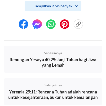
mengabaikan esensi-Nya, ini menunjukkan bahwa
Tampilkan lebih banyak
manusia itu bodoh dan tidak tahu apa-apa.
"
(Firman,
Jilid 1, Penampakan dan Pekerjaan Tuhan, Kata Pengantar)
Firman Tuhan menjelaskan dengan gamblang cara
mengenal inkarnasi Tuhan. Kristus adalah kebenaran,
jalan, dan hidup. Keilahian Kristus terutama
diperlihatkan melalui pengungkapan kebenaran dan
melakukan pekerjaan Tuhan sendiri. Oleh karena itu,
Sebelumnya
mengenal Tuhan yang berinkarnasi tidak didasarkan
Renungan Yesaya 40:29: Janji Tuhan bagi Jiwa
pada penampilan luarnya, juga tidak didasarkan pada
yang Lemah
keluarga tempat dia dilahirkan, atau apakah dia
memiliki status atau kekuasaan, tetapi berdasarkan
apakah dia memiliki esensi Tuhan, apakah dia dapat
Selanjutnya
mengungkapkan kebenaran, dan apakah dia bisa
Yeremia 29:11: Rencana Tuhan adalah rencana
untuk kesejahteraan, bukan untuk kemalangan
melakukan pekerjaan Tuhan sendiri. Ini adalah hal
yang paling penting. Selama dia dapat