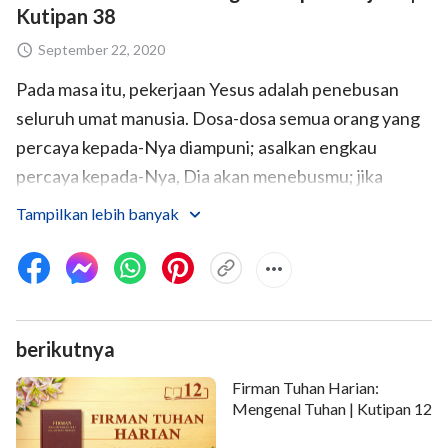
Kutipan 38
September 22, 2020
Pada masa itu, pekerjaan Yesus adalah penebusan
seluruh umat manusia. Dosa-dosa semua orang yang
percaya kepada-Nya diampuni; asalkan engkau
percaya kepada-Nya, Dia akan menebusmu; jika
engkau percaya kepada-Nya, engkau bukan lagi orang
Tampilkan lebih banyak
berdosa, engkau telah dibebaskan dari dosa-dosamu.
Inilah yang dimaksud dengan diselamatkan dan
dibenarkan oleh iman. Namun di antara orang-orang
percaya, masih ada yang memberontak dan melawan
berikutnya
Tuhan, dan secara bertahap harus dibuang.
Keselamatan
tidak berarti manusia telah sepenuhnya
Firman Tuhan Harian:
didapatkan oleh Yesus, tetapi manusia tidak lagi
Mengenal Tuhan | Kutipan 12
terikat oleh dosa, dosa-dosanya telah diampuni: