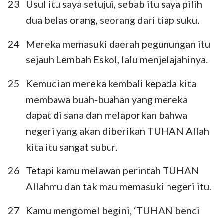
23
Usul itu saya setujui, sebab itu saya pilih
dua belas orang, seorang dari tiap suku.
24
Mereka memasuki daerah pegunungan itu
sejauh Lembah Eskol, lalu menjelajahinya.
25
Kemudian mereka kembali kepada kita
membawa buah-buahan yang mereka
dapat di sana dan melaporkan bahwa
negeri yang akan diberikan TUHAN Allah
kita itu sangat subur.
26
Tetapi kamu melawan perintah TUHAN
Allahmu dan tak mau memasuki negeri itu.
1
2
3
4
5
6
7
27
Kamu mengomel begini, ‘TUHAN benci
8
9
10
11
12
13
14