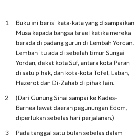
Ezra
Nehemia
Ester
Ayub
1
Buku ini berisi kata-kata yang disampaikan
Musa kepada bangsa Israel ketika mereka
Mazmur
Amsal
berada di padang gurun di Lembah Yordan.
Pengkhotbah
Kidung Agung
Lembah itu ada di sebelah timur Sungai
Yordan, dekat kota Suf, antara kota Paran
Yesaya
Yeremia
di satu pihak, dan kota-kota Tofel, Laban,
Ratapan
Yehezkiel
Hazerot dan Di-Zahab di pihak lain.
Daniel
Hosea
2
(Dari Gunung Sinai sampai ke Kades-
Yoel
Amos
Barnea lewat daerah pegunungan Edom,
diperlukan sebelas hari perjalanan.)
Obaja
Yunus
Mikha
Nahum
3
Pada tanggal satu bulan sebelas dalam