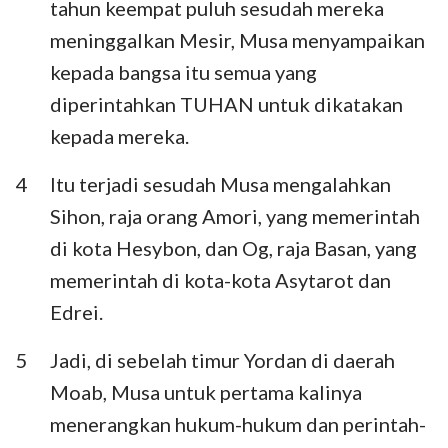
tahun keempat puluh sesudah mereka
Habakuk
Zefanya
meninggalkan Mesir, Musa menyampaikan
Hagai
Zakharia
kepada bangsa itu semua yang
diperintahkan TUHAN untuk dikatakan
Maleakhi
kepada mereka.
4
Itu terjadi sesudah Musa mengalahkan
Sihon, raja orang Amori, yang memerintah
di kota Hesybon, dan Og, raja Basan, yang
memerintah di kota-kota Asytarot dan
Edrei.
5
Jadi, di sebelah timur Yordan di daerah
Moab, Musa untuk pertama kalinya
menerangkan hukum-hukum dan perintah-