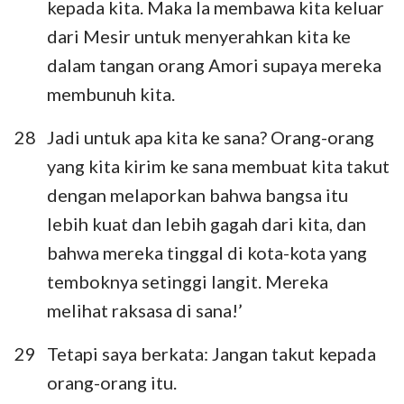
kepada kita. Maka Ia membawa kita keluar
15
16
17
18
19
20
21
dari Mesir untuk menyerahkan kita ke
22
23
24
25
26
27
28
dalam tangan orang Amori supaya mereka
membunuh kita.
29
30
31
32
33
34
28
Jadi untuk apa kita ke sana? Orang-orang
yang kita kirim ke sana membuat kita takut
dengan melaporkan bahwa bangsa itu
lebih kuat dan lebih gagah dari kita, dan
bahwa mereka tinggal di kota-kota yang
temboknya setinggi langit. Mereka
melihat raksasa di sana!’
29
Tetapi saya berkata: Jangan takut kepada
orang-orang itu.