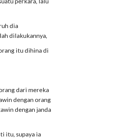
uatu perkara, lalu
hanes
oma
ruh dia
 Korintus
lah dilakukannya,
esus
orang itu dihina di
lose
 Tesalonika
 Timotius
eorang dari mereka
lemon
kawin dengan orang
kawin dengan janda
kobus
 Petrus
 itu, supaya ia
 Yohanes