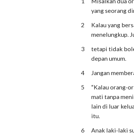
1
Misalkan dua or
Imamat
yang seorang din
Ulangan
2
Kalau yang bers
Hakim-Hakim
menelungkup. Ju
I Samuel
3
tetapi tidak bol
I Raja-Raja
depan umum.
I Tawarikh
4
Jangan membera
Ezra
5
“Kalau orang-or
Ester
mati tanpa meni
lain di luar ke
Mazmur
itu.
Pengkhotbah
6
Anak laki-laki 
Yesaya