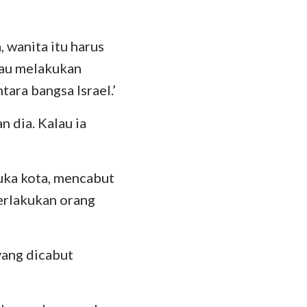
das
 wanita itu harus
mau melakukan
ara bangsa Israel.’
 dia. Kalau ia
uka kota, mencabut
perlakukan orang
yang dicabut