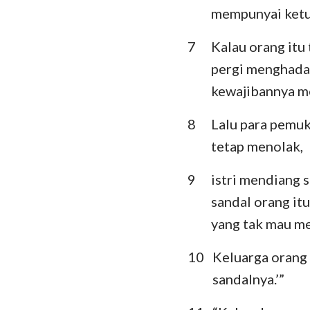
mempunyai ketur
Ratapan
7
Kalau orang itu
Daniel
pergi menghadap
Yoel
kewajibannya me
Obaja
8
Lalu para pemuk
tetap menolak,
Mikha
9
istri mendiang 
Habakuk
sandal orang it
Hagai
yang tak mau me
Maleakhi
10
Keluarga orang 
sandalnya.’”