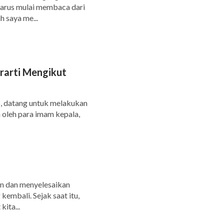
harus mulai membaca dari
 saya me...
arti Mengikut
us, datang untuk melakukan
 oleh para imam kepala,
kan dan menyelesaikan
kembali. Sejak saat itu,
ita...