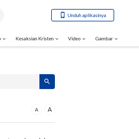
Unduh aplikasinya
b
Kesaksian Kristen
Video
Gambar
7
14
21
rkus
28