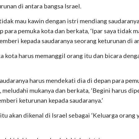
unan di antara bangsa Israel.
Yehezkiel
III Yohanes
Yu
 tidak mau kawin dengan istri mendiang saudaranya,
Hosea
Wahyu
 para pemuka kota dan berkata, ‘Ipar saya tidak 
Amos
mberi kepada saudaranya seorang keturunan di ant
Yunus
a kota harus memanggil orang itu dan bicara dengan
Nahum
saudaranya harus mendekati dia di depan para pem
Zefanya
u, meludahi mukanya dan berkata, ‘Begini harus di
Zakharia
mberi keturunan kepada saudaranya.’
itu akan dikenal di Israel sebagai ‘Keluarga orang 