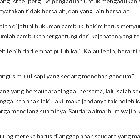
ang Israel pergi ke pengadilan untuk mengadukan s
Bilangan
Lukas
Yo
yatakan tidak bersalah, dan yang lain bersalah.
29
30
31
32
33
34
Yosua
Kisah
R
alah dijatuhi hukuman cambuk, hakim harus menyu
Rut
I Korintus
II
mlah cambukan tergantung dari kejahatan yang te
II Samuel
Galatia
Ef
eh lebih dari empat puluh kali. Kalau lebih, berarti 
II Raja-Raja
Filipi
Ko
II Tawarikh
I Tesalonika
II
ngus mulut sapi yang sedang menebah gandum.”
Nehemia
I Timotius
II
ang yang bersaudara tinggal bersama, lalu salah s
Ayub
Titus
Fi
nggalkan anak laki-laki, maka jandanya tak boleh 
luarga mendiang suaminya. Saudara almarhum wajib 
Amsal
Ibrani
Ya
Kidung Agung
I Petrus
II
sulung mereka harus dianggap anak saudara yang mati
Yeremia
I Yohanes
II