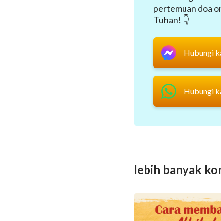
pertemuan doa onl
Tuhan! 👇
Hubungi k
Hubungi k
lebih banyak ko