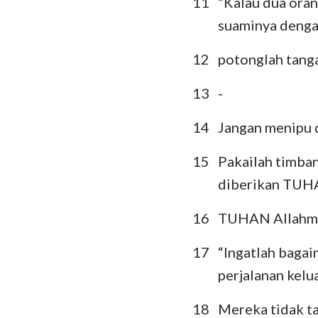
11
“Kalau dua oran
suaminya denga
12
potonglah tanga
13
-
14
Jangan menipu 
15
Pakailah timban
diberikan TUH
16
TUHAN Allahmu 
17
“Ingatlah baga
perjalanan kelua
18
Mereka tidak t