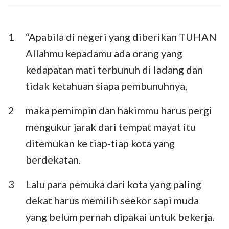
Ezra
Nehemia
Ester
Ayub
1
“Apabila di negeri yang diberikan TUHAN
Allahmu kepadamu ada orang yang
Mazmur
Amsal
kedapatan mati terbunuh di ladang dan
Pengkhotbah
Kidung Agung
tidak ketahuan siapa pembunuhnya,
Yesaya
Yeremia
2
maka pemimpin dan hakimmu harus pergi
Ratapan
Yehezkiel
mengukur jarak dari tempat mayat itu
ditemukan ke tiap-tiap kota yang
Daniel
Hosea
berdekatan.
Yoel
Amos
3
Lalu para pemuka dari kota yang paling
Obaja
Yunus
dekat harus memilih seekor sapi muda
Mikha
Nahum
yang belum pernah dipakai untuk bekerja.