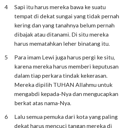
Habakuk
Zefanya
4
Sapi itu harus mereka bawa ke suatu
tempat di dekat sungai yang tidak pernah
Hagai
Zakharia
kering dan yang tanahnya belum pernah
Maleakhi
dibajak atau ditanami. Di situ mereka
harus mematahkan leher binatang itu.
5
Para imam Lewi juga harus pergi ke situ,
karena mereka harus memberi keputusan
dalam tiap perkara tindak kekerasan.
Mereka dipilih TUHAN Allahmu untuk
mengabdi kepada-Nya dan mengucapkan
berkat atas nama-Nya.
6
Lalu semua pemuka dari kota yang paling
dekat harus mencuci tangan mereka di