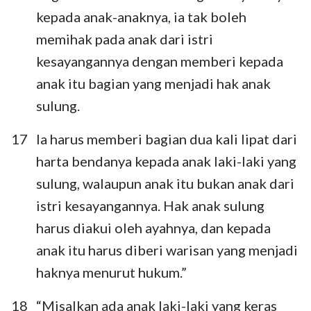
kepada anak-anaknya, ia tak boleh
memihak pada anak dari istri
kesayangannya dengan memberi kepada
anak itu bagian yang menjadi hak anak
sulung.
17
Ia harus memberi bagian dua kali lipat dari
harta bendanya kepada anak laki-laki yang
1
2
3
4
5
6
7
sulung, walaupun anak itu bukan anak dari
8
9
10
11
12
13
14
istri kesayangannya. Hak anak sulung
harus diakui oleh ayahnya, dan kepada
15
16
17
18
19
20
21
anak itu harus diberi warisan yang menjadi
22
23
24
25
26
27
28
haknya menurut hukum.”
29
30
31
32
33
34
18
“Misalkan ada anak laki-laki yang keras