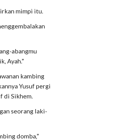
irkan mimpi itu.
k menggembalakan
abang-abangmu
k, Ayah.”
kawanan kambing
kannya Yusuf pergi
 di Sikhem.
gan seorang laki-
mbing domba,”