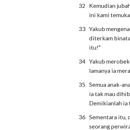
32
Kemudian jubah
ini kami temuka
33
Yakub mengenali 
diterkam binata
itu!”
34
Yakub merobek 
lamanya ia mera
35
Semua anak-ana
ia tak mau dihib
Demikianlah ia 
36
Sementara itu, 
seorang perwira