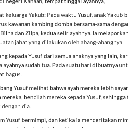
i negeri Kanaan, tempat tinggal ayahnya,
Bilangan
Lukas
Yo
29
30
31
32
33
34
Yosua
Kisah
R
yat keluarga Yakub: Pada waktu Yusuf, anak Yakub 
36
37
38
39
40
41
urus kawanan kambing domba bersama-sama denga
Rut
I Korintus
II
 Bilha dan Zilpa, kedua selir ayahnya. Ia melapork
43
44
45
46
47
48
II Samuel
Galatia
Ef
atan jahat yang dilakukan oleh abang-abangnya.
50
II Raja-Raja
Filipi
Ko
ang kepada Yusuf dari semua anaknya yang lain, ka
II Tawarikh
I Tesalonika
II
ka ayahnya sudah tua. Pada suatu hari dibuatnya un
at bagus.
Nehemia
I Timotius
II
bang Yusuf melihat bahwa ayah mereka lebih saya
Ayub
Titus
Fi
 mereka, bencilah mereka kepada Yusuf, sehingga 
Amsal
Ibrani
Ya
k dengan dia.
Kidung Agung
I Petrus
II
m Yusuf bermimpi, dan ketika ia menceritakan mim
Yeremia
I Yohanes
II