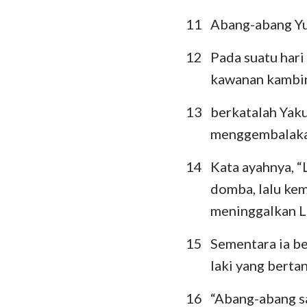
11
Abang-abang Yus
12
Pada suatu har
kawanan kambi
13
berkatalah Yak
menggembalakan
14
Kata ayahnya, 
domba, lalu kem
meninggalkan L
15
Sementara ia be
laki yang berta
16
“Abang-abang s