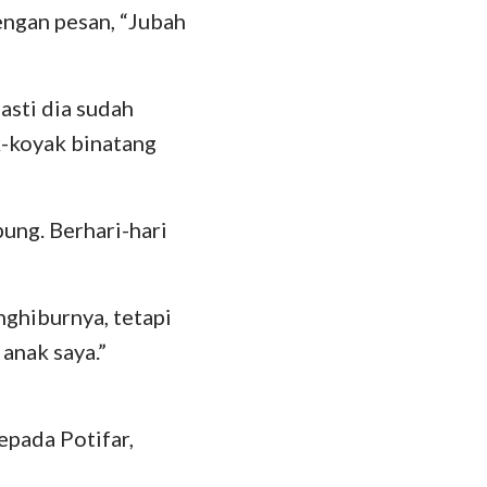
ngan pesan, “Jubah
Pasti dia sudah
k-koyak binatang
ung. Berhari-hari
ghiburnya, tetapi
 anak saya.”
epada Potifar,