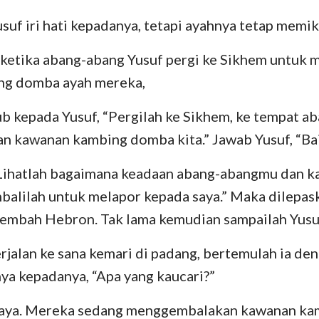
uf iri hati kepadanya, tetapi ayahnya tetap memik
i ketika abang-abang Yusuf pergi ke Sikhem untu
ng domba ayah mereka,
ub kepada Yusuf, “Pergilah ke Sikhem, ke tempat 
 kawanan kambing domba kita.” Jawab Yusuf, “Bai
“Lihatlah bagaimana keadaan abang-abangmu dan 
balilah untuk melapor kepada saya.” Maka dilepas
embah Hebron. Tak lama kemudian sampailah Yusuf
rjalan ke sana kemari di padang, bertemulah ia den
nya kepadanya, “Apa yang kaucari?”
aya. Mereka sedang menggembalakan kawanan ka