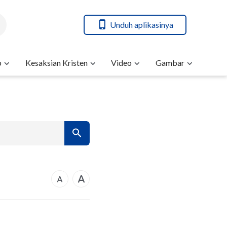
Unduh aplikasinya
b
Kesaksian Kristen
Video
Gambar
7
14
21
rkus
28