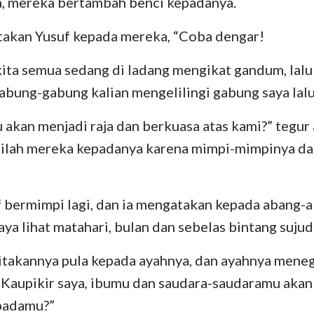
, mereka bertambah benci kepadanya.
Yehezkiel
III Yohanes
Yu
atakan Yusuf kepada mereka, “Coba dengar!
Hosea
Wahyu
ita semua sedang di ladang mengikat gandum, lal
Amos
Gabung-gabung kalian mengelilingi gabung saya lalu
Yunus
 akan menjadi raja dan berkuasa atas kami?” tegu
cilah mereka kepadanya karena mimpi-mimpinya da
Nahum
Zefanya
bermimpi lagi, dan ia mengatakan kepada abang-a
Zakharia
aya lihat matahari, bulan dan sebelas bintang sujud
itakannya pula kepada ayahnya, dan ayahnya menegu
 Kaupikir saya, ibumu dan saudara-saudaramu akan
padamu?”