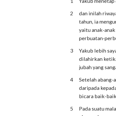
1
Yakub menetap d
Imamat
Ulangan
2
dan inilah riwa
tahun, ia meng
Hakim-Hakim
yaitu anak-anak
I Samuel
perbuatan-perbu
I Raja-Raja
3
Yakub lebih say
I Tawarikh
dilahirkan keti
jubah yang sang
Ezra
4
Setelah abang-a
Ester
daripada kepada
Mazmur
bicara baik-bai
Pengkhotbah
5
Pada suatu mala
Yesaya