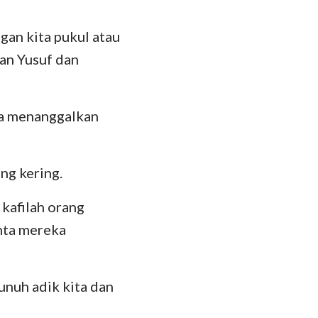
ngan kita pukul atau
kan Yusuf dan
ka menanggalkan
ng kering.
 kafilah orang
unta mereka
nuh adik kita dan