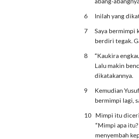
abang-abangnya
Ratapan
6
Inilah yang dik
Daniel
7
Saya bermimpi k
Yoel
berdiri tegak. 
Obaja
8
“Kaukira engkau
Lalu makin ben
Mikha
dikatakannya.
Habakuk
9
Kemudian Yusuf 
Hagai
bermimpi lagi, s
Maleakhi
10
Mimpi itu dicer
“Mimpi apa itu?
menyembah ke