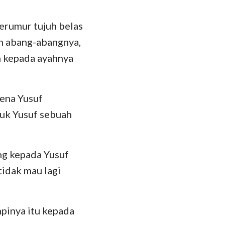
hanes
35
oma
berumur tujuh belas
42
n abang-abangnya,
 Korintus
an kepada ayahnya
49
esus
lose
rena Yusuf
 Tesalonika
tuk Yusuf sebuah
 Timotius
ng kepada Yusuf
lemon
tidak mau lagi
kobus
 Petrus
pinya itu kepada
 Yohanes