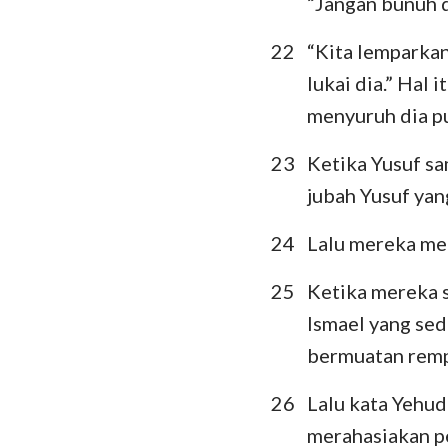
“Jangan bunuh d
22
“Kita lemparkan
lukai dia.” Hal
menyuruh dia p
23
Ketika Yusuf s
jubah Yusuf yan
24
Lalu mereka me
25
Ketika mereka s
Ismael yang sed
bermuatan remp
26
Lalu kata Yehu
merahasiakan p