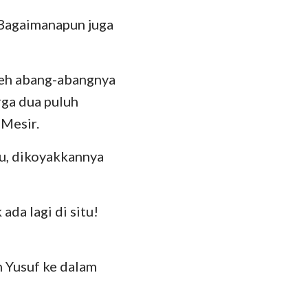
a. Bagaimanapun juga
leh abang-abangnya
rga dua puluh
 Mesir.
tu, dikoyakkannya
ada lagi di situ!
 Yusuf ke dalam