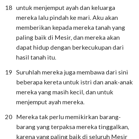
18
untuk menjemput ayah dan keluarga
mereka lalu pindah ke mari. Aku akan
memberikan kepada mereka tanah yang
paling baik di Mesir, dan mereka akan
1
2
3
4
5
6
7
dapat hidup dengan berkecukupan dari
8
9
10
11
12
13
14
hasil tanah itu.
15
16
17
18
19
20
21
19
Suruhlah mereka juga membawa dari sini
22
23
24
25
26
27
28
beberapa kereta untuk istri dan anak-anak
29
30
31
32
33
34
35
mereka yang masih kecil, dan untuk
menjemput ayah mereka.
36
37
38
39
40
41
42
43
44
45
46
47
48
49
20
Mereka tak perlu memikirkan barang-
barang yang terpaksa mereka tinggalkan,
50
karena yang paling baik di seluruh Mesir