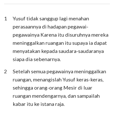
Ezra
Nehemia
Ester
Ayub
1
Yusuf tidak sanggup lagi menahan
perasaannya di hadapan pegawai-
Mazmur
Amsal
pegawainya Karena itu disuruhnya mereka
Pengkhotbah
Kidung Agung
meninggalkan ruangan itu supaya ia dapat
menyatakan kepada saudara-saudaranya
Yesaya
Yeremia
siapa dia sebenarnya.
Ratapan
Yehezkiel
2
Setelah semua pegawainya meninggalkan
Daniel
Hosea
ruangan, menangislah Yusuf keras-keras,
Yoel
Amos
sehingga orang-orang Mesir di luar
ruangan mendengarnya, dan sampailah
Obaja
Yunus
kabar itu ke istana raja.
Mikha
Nahum