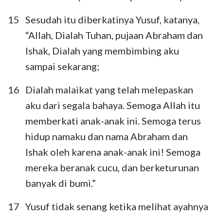
15
Sesudah itu diberkatinya Yusuf, katanya,
“Allah, Dialah Tuhan, pujaan Abraham dan
Ishak, Dialah yang membimbing aku
sampai sekarang;
16
Dialah malaikat yang telah melepaskan
aku dari segala bahaya. Semoga Allah itu
memberkati anak-anak ini. Semoga terus
1
2
3
4
5
6
7
hidup namaku dan nama Abraham dan
8
9
10
11
12
13
14
Ishak oleh karena anak-anak ini! Semoga
15
16
17
18
19
20
21
mereka beranak cucu, dan berketurunan
banyak di bumi.”
22
23
24
25
26
27
28
29
30
31
32
33
34
35
17
Yusuf tidak senang ketika melihat ayahnya