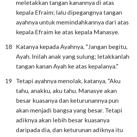
meletakkan tangan kanannya di atas
36
37
38
39
40
41
42
kepala Efraim; lalu dipegangnya tangan
43
44
45
46
47
48
49
ayahnya untuk memindahkannya dari atas
50
kepala Efraim ke atas kepala Manasye.
18
Katanya kepada Ayahnya, “Jangan begitu,
Ayah. Inilah anak yang sulung; letakkanlah
tangan kanan Ayah ke atas kepalanya.”
19
Tetapi ayahnya menolak, katanya, “Aku
tahu, anakku, aku tahu. Manasye akan
besar kuasanya dan keturunannya pun
akan menjadi bangsa yang besar. Tetapi
adiknya akan lebih besar kuasanya
daripada dia, dan keturunan adiknya itu