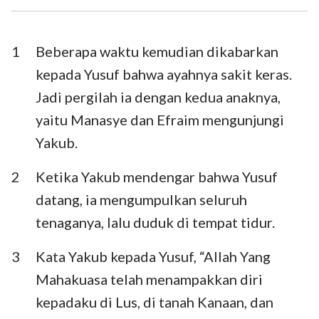
Ezra
Nehemia
Ester
Ayub
1
Beberapa waktu kemudian dikabarkan
kepada Yusuf bahwa ayahnya sakit keras.
Mazmur
Amsal
Jadi pergilah ia dengan kedua anaknya,
Pengkhotbah
Kidung Agung
yaitu Manasye dan Efraim mengunjungi
Yakub.
Yesaya
Yeremia
Ratapan
Yehezkiel
2
Ketika Yakub mendengar bahwa Yusuf
datang, ia mengumpulkan seluruh
Daniel
Hosea
tenaganya, lalu duduk di tempat tidur.
Yoel
Amos
3
Kata Yakub kepada Yusuf, “Allah Yang
Obaja
Yunus
Mahakuasa telah menampakkan diri
Mikha
Nahum
kepadaku di Lus, di tanah Kanaan, dan