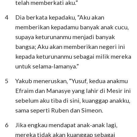
telah memberkati aku.”
Habakuk
Zefanya
4
Dia berkata kepadaku, “Aku akan
Hagai
Zakharia
memberikan kepadamu banyak anak cucu,
Maleakhi
supaya keturunanmu menjadi banyak
bangsa; Aku akan memberikan negeri ini
kepada keturunanmu sebagai milik mereka
untuk selama-lamanya.”
5
Yakub meneruskan, “Yusuf, kedua anakmu
Efraim dan Manasye yang lahir di Mesir ini
sebelum aku tiba di sini, kuanggap anakku,
sama seperti Ruben dan Simeon.
6
Jika engkau mendapat anak-anak lagi,
mereka tidak akan kuanggap sebagai