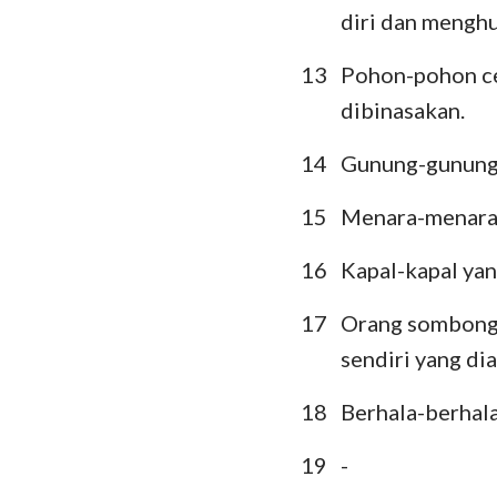
diri dan mengh
13
Pohon-pohon ce
dibinasakan.
14
Gunung-gunung 
15
Menara-menara 
16
Kapal-kapal yan
17
Orang sombong 
sendiri yang di
18
Berhala-berhala
19
-