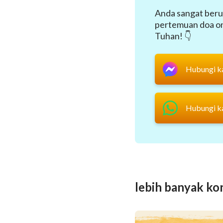
Anda sangat beru
pertemuan doa onl
Tuhan! 👇
Hubungi k
Hubungi k
lebih banyak ko