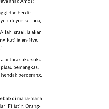
esaya anak Amos:
hanes
35
oma
ggi dan berdiri
42
uyun-duyun ke sana,
 Korintus
49
lah Israel. Ia akan
esus
56
ngikuti jalan-Nya,
lose
63
.”
 Tesalonika
a antara suku-suku
 Timotius
 pisau pemangkas.
p hendak berperang.
lemon
kobus
 Petrus
 Sebab di mana-mana
ari Filistin. Orang-
 Yohanes