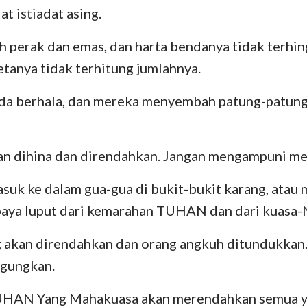
t istiadat asing.
Yehezkiel
III Yohanes
Yu
 perak dan emas, dan harta bendanya tidak terhi
Hosea
Wahyu
etanya tidak terhitung jumlahnya.
Amos
da berhala, dan mereka menyembah patung-patun
Yunus
Nahum
kan dihina dan direndahkan. Jangan mengampuni 
Zefanya
uk ke dalam gua-gua di bukit-bukit karang, atau 
Zakharia
paya luput dari kemarahan TUHAN dan dari kuasa-N
 akan direndahkan dan orang angkuh ditundukka
agungkan.
TUHAN Yang Mahakuasa akan merendahkan semua 