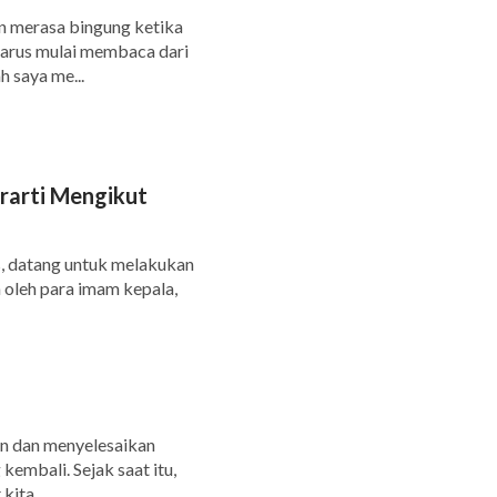
n merasa bingung ketika
harus mulai membaca dari
 saya me...
arti Mengikut
us, datang untuk melakukan
 oleh para imam kepala,
kan dan menyelesaikan
kembali. Sejak saat itu,
ita...