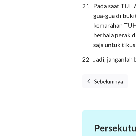
21
Pada saat TUHA
gua-gua di buki
kemarahan TUHAN
berhala perak d
saja untuk tikus
22
Jadi, janganlah
Sebelumnya
Persekutu