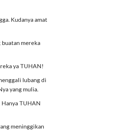
das
ngga. Kudanya amat
g buatan mereka
mereka ya TUHAN!
menggali lubang di
ya yang mulia.
n. Hanya TUHAN
yang meninggikan