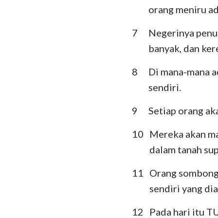
orang meniru ada
Ratapan
7
Negerinya penuh
Daniel
banyak, dan ker
Yoel
8
Di mana-mana a
Obaja
sendiri.
Mikha
9
Setiap orang a
Habakuk
10
Mereka akan mas
Hagai
dalam tanah su
Maleakhi
11
Orang sombong
sendiri yang di
12
Pada hari itu 