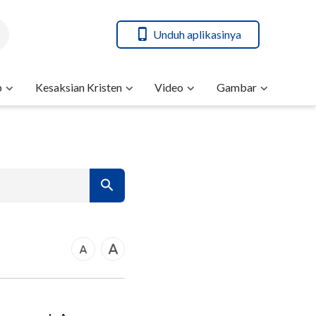
Unduh aplikasinya
b
Kesaksian Kristen
Video
Gambar
7
14
21
rkus
28