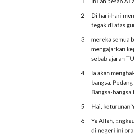
1
Inilah pesan Al
Imamat
Ulangan
2
Di hari-hari m
tegak di atas g
Hakim-Hakim
3
mereka semua be
I Samuel
mengajarkan kep
I Raja-Raja
sebab ajaran TU
I Tawarikh
4
Ia akan menghak
Ezra
bangsa. Pedang 
Bangsa-bangsa t
Ester
5
Hai, keturunan 
Mazmur
Pengkhotbah
6
Ya Allah, Engk
di negeri ini or
Yesaya