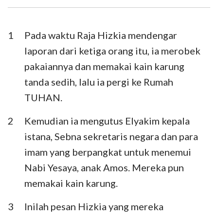
Ezra
Nehemia
Ester
Ayub
1
Pada waktu Raja Hizkia mendengar
laporan dari ketiga orang itu, ia merobek
Mazmur
Amsal
pakaiannya dan memakai kain karung
Pengkhotbah
Kidung Agung
tanda sedih, lalu ia pergi ke Rumah
TUHAN.
Yesaya
Yeremia
Ratapan
Yehezkiel
2
Kemudian ia mengutus Elyakim kepala
istana, Sebna sekretaris negara dan para
Daniel
Hosea
imam yang berpangkat untuk menemui
Yoel
Amos
Nabi Yesaya, anak Amos. Mereka pun
memakai kain karung.
Obaja
Yunus
Mikha
Nahum
3
Inilah pesan Hizkia yang mereka