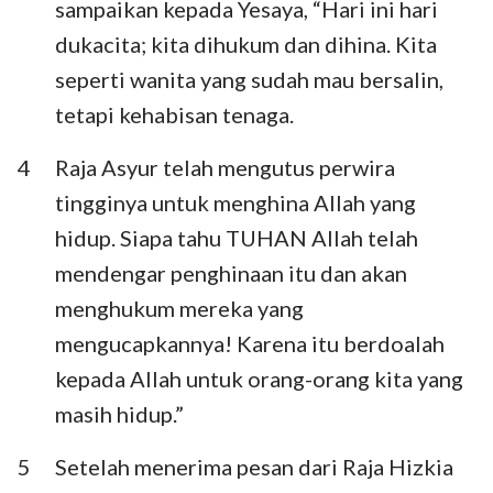
sampaikan kepada Yesaya, “Hari ini hari
Habakuk
Zefanya
dukacita; kita dihukum dan dihina. Kita
Hagai
Zakharia
seperti wanita yang sudah mau bersalin,
tetapi kehabisan tenaga.
Maleakhi
4
Raja Asyur telah mengutus perwira
tingginya untuk menghina Allah yang
hidup. Siapa tahu TUHAN Allah telah
mendengar penghinaan itu dan akan
menghukum mereka yang
mengucapkannya! Karena itu berdoalah
kepada Allah untuk orang-orang kita yang
masih hidup.”
5
Setelah menerima pesan dari Raja Hizkia