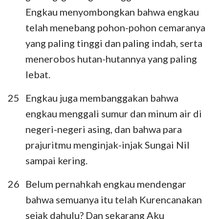
Engkau menyombongkan bahwa engkau
telah menebang pohon-pohon cemaranya
yang paling tinggi dan paling indah, serta
1
2
3
4
5
6
7
menerobos hutan-hutannya yang paling
8
9
10
11
12
13
14
lebat.
15
16
17
18
19
20
21
25
Engkau juga membanggakan bahwa
22
23
24
25
26
27
28
engkau menggali sumur dan minum air di
29
30
31
32
33
34
35
negeri-negeri asing, dan bahwa para
36
37
38
39
40
41
42
prajuritmu menginjak-injak Sungai Nil
sampai kering.
43
44
45
46
47
48
49
50
51
52
53
54
55
56
26
Belum pernahkah engkau mendengar
bahwa semuanya itu telah Kurencanakan
57
58
59
60
61
62
63
sejak dahulu? Dan sekarang Aku
64
65
66