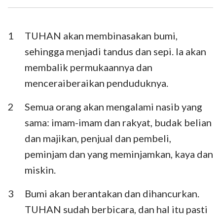
Ezra
Nehemia
Ester
Ayub
1
TUHAN akan membinasakan bumi,
sehingga menjadi tandus dan sepi. Ia akan
Mazmur
Amsal
membalik permukaannya dan
Pengkhotbah
Kidung Agung
menceraiberaikan penduduknya.
Yesaya
Yeremia
2
Semua orang akan mengalami nasib yang
Ratapan
Yehezkiel
sama: imam-imam dan rakyat, budak belian
dan majikan, penjual dan pembeli,
Daniel
Hosea
peminjam dan yang meminjamkan, kaya dan
Yoel
Amos
miskin.
Obaja
Yunus
3
Bumi akan berantakan dan dihancurkan.
Mikha
Nahum
TUHAN sudah berbicara, dan hal itu pasti