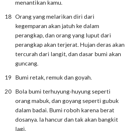
15
16
17
18
19
20
21
menantikan kamu.
22
23
24
25
26
27
28
18
Orang yang melarikan diri dari
29
30
31
32
33
34
35
kegemparan akan jatuh ke dalam
perangkap, dan orang yang luput dari
36
37
38
39
40
41
42
perangkap akan terjerat. Hujan deras akan
43
44
45
46
47
48
49
tercurah dari langit, dan dasar bumi akan
50
51
52
53
54
55
56
guncang.
57
58
59
60
61
62
63
19
Bumi retak, remuk dan goyah.
64
65
66
20
Bola bumi terhuyung-huyung seperti
orang mabuk, dan goyang seperti gubuk
dalam badai. Bumi roboh karena berat
dosanya. Ia hancur dan tak akan bangkit
lagi.