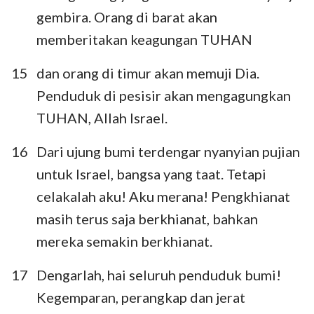
gembira. Orang di barat akan
memberitakan keagungan TUHAN
15
dan orang di timur akan memuji Dia.
Penduduk di pesisir akan mengagungkan
TUHAN, Allah Israel.
16
Dari ujung bumi terdengar nyanyian pujian
untuk Israel, bangsa yang taat. Tetapi
celakalah aku! Aku merana! Pengkhianat
masih terus saja berkhianat, bahkan
mereka semakin berkhianat.
1
2
3
4
5
6
7
17
Dengarlah, hai seluruh penduduk bumi!
8
9
10
11
12
13
14
Kegemparan, perangkap dan jerat