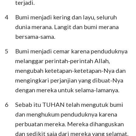
terjadi.
Habakuk
Zefanya
4
Bumi menjadi kering dan layu, seluruh
Hagai
Zakharia
dunia merana. Langit dan bumi merana
Maleakhi
bersama-sama.
5
Bumi menjadi cemar karena penduduknya
melanggar perintah-perintah Allah,
mengubah ketetapan-ketetapan-Nya dan
mengingkari perjanjian yang dibuat-Nya
dengan mereka untuk selama-lamanya.
6
Sebab itu TUHAN telah mengutuk bumi
dan menghukum penduduknya karena
perbuatan mereka. Mereka dihanguskan
dan sedikit saja dari mereka yang selamat.