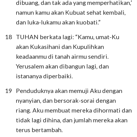
dibuang, dan tak ada yang memperhatikan,’
29
30
31
32
33
34
35
namun kamu akan Kubuat sehat kembali,
36
37
38
39
40
41
42
dan luka-lukamu akan kuobati.”
43
44
45
46
47
48
49
18
TUHAN berkata lagi: “Kamu, umat-Ku
50
51
52
akan Kukasihani dan Kupulihkan
keadaanmu di tanah airmu sendiri.
Yerusalem akan dibangun lagi, dan
istananya diperbaiki.
19
Penduduknya akan memuji Aku dengan
nyanyian, dan bersorak-sorai dengan
riang. Aku membuat mereka dihormati dan
tidak lagi dihina, dan jumlah mereka akan
terus bertambah.