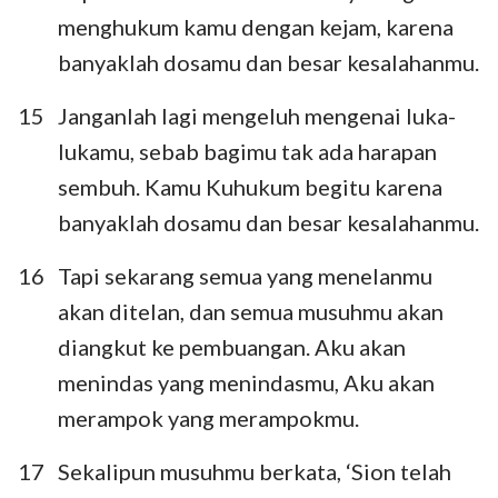
menghukum kamu dengan kejam, karena
banyaklah dosamu dan besar kesalahanmu.
15
Janganlah lagi mengeluh mengenai luka-
lukamu, sebab bagimu tak ada harapan
sembuh. Kamu Kuhukum begitu karena
banyaklah dosamu dan besar kesalahanmu.
16
Tapi sekarang semua yang menelanmu
akan ditelan, dan semua musuhmu akan
1
2
3
4
5
6
7
diangkut ke pembuangan. Aku akan
menindas yang menindasmu, Aku akan
8
9
10
11
12
13
14
merampok yang merampokmu.
15
16
17
18
19
20
21
17
Sekalipun musuhmu berkata, ‘Sion telah
22
23
24
25
26
27
28