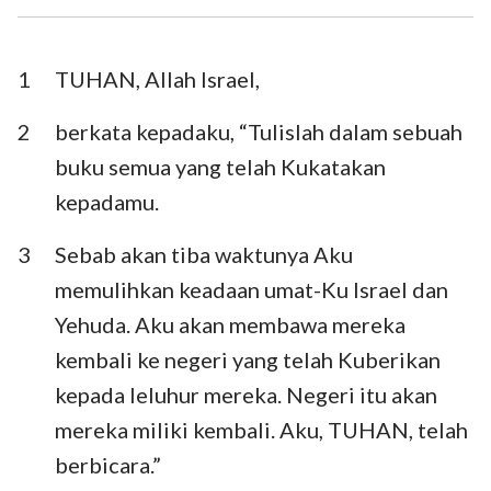
Ezra
Nehemia
Ester
Ayub
1
TUHAN, Allah Israel,
Mazmur
Amsal
2
berkata kepadaku, “Tulislah dalam sebuah
buku semua yang telah Kukatakan
Pengkhotbah
Kidung Agung
kepadamu.
Yesaya
Yeremia
3
Sebab akan tiba waktunya Aku
Ratapan
Yehezkiel
memulihkan keadaan umat-Ku Israel dan
Daniel
Hosea
Yehuda. Aku akan membawa mereka
kembali ke negeri yang telah Kuberikan
Yoel
Amos
kepada leluhur mereka. Negeri itu akan
Obaja
Yunus
mereka miliki kembali. Aku, TUHAN, telah
Mikha
Nahum
berbicara.”