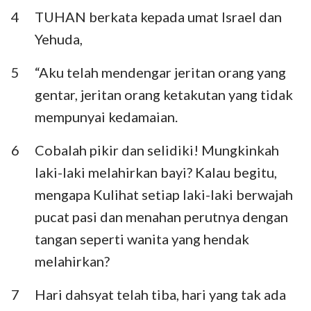
Habakuk
Zefanya
4
TUHAN berkata kepada umat Israel dan
Yehuda,
Hagai
Zakharia
5
“Aku telah mendengar jeritan orang yang
Maleakhi
gentar, jeritan orang ketakutan yang tidak
mempunyai kedamaian.
6
Cobalah pikir dan selidiki! Mungkinkah
laki-laki melahirkan bayi? Kalau begitu,
mengapa Kulihat setiap laki-laki berwajah
pucat pasi dan menahan perutnya dengan
tangan seperti wanita yang hendak
melahirkan?
7
Hari dahsyat telah tiba, hari yang tak ada