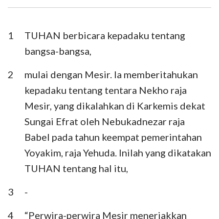
Ezra
Nehemia
Ester
Ayub
1
TUHAN berbicara kepadaku tentang
bangsa-bangsa,
Mazmur
Amsal
2
mulai dengan Mesir. Ia memberitahukan
Pengkhotbah
Kidung Agung
kepadaku tentang tentara Nekho raja
Yesaya
Yeremia
Mesir, yang dikalahkan di Karkemis dekat
Ratapan
Yehezkiel
Sungai Efrat oleh Nebukadnezar raja
Babel pada tahun keempat pemerintahan
Daniel
Hosea
Yoyakim, raja Yehuda. Inilah yang dikatakan
Yoel
Amos
TUHAN tentang hal itu,
Obaja
Yunus
3
-
Mikha
Nahum
4
“Perwira-perwira Mesir meneriakkan