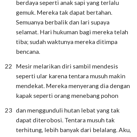
29
30
31
32
33
34
35
berdaya seperti anak sapi yang terlalu
gemuk. Mereka tak dapat bertahan.
36
37
38
39
40
41
42
Semuanya berbalik dan lari supaya
43
44
45
46
47
48
49
selamat. Hari hukuman bagi mereka telah
50
51
52
tiba; sudah waktunya mereka ditimpa
bencana.
22
Mesir melarikan diri sambil mendesis
seperti ular karena tentara musuh makin
mendekat. Mereka menyerang dia dengan
kapak seperti orang menebang pohon
23
dan menggunduli hutan lebat yang tak
dapat diterobosi. Tentara musuh tak
terhitung, lebih banyak dari belalang. Aku,