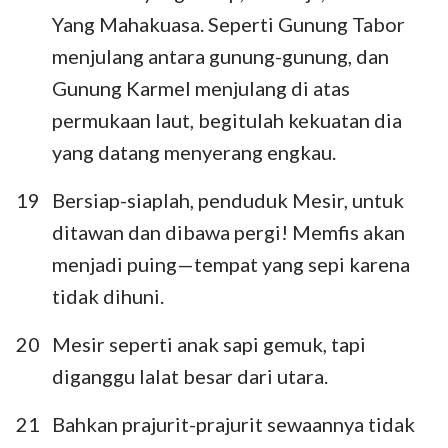
Yang Mahakuasa. Seperti Gunung Tabor
menjulang antara gunung-gunung, dan
Gunung Karmel menjulang di atas
permukaan laut, begitulah kekuatan dia
yang datang menyerang engkau.
19
Bersiap-siaplah, penduduk Mesir, untuk
ditawan dan dibawa pergi! Memfis akan
menjadi puing—tempat yang sepi karena
1
2
3
4
5
6
7
tidak dihuni.
8
9
10
11
12
13
14
20
Mesir seperti anak sapi gemuk, tapi
15
16
17
18
19
20
21
diganggu lalat besar dari utara.
22
23
24
25
26
27
28
21
Bahkan prajurit-prajurit sewaannya tidak