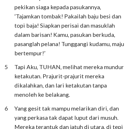
Habakuk
Zefanya
pekikan siaga kepada pasukannya,
‘Tajamkan tombak! Pakailah baju besi dan
Hagai
Zakharia
topi baja! Siapkan perisai dan masuklah
Maleakhi
dalam barisan! Kamu, pasukan berkuda,
pasanglah pelana! Tunggangi kudamu, maju
bertempur!’
5
Tapi Aku, TUHAN, melihat mereka mundur
ketakutan. Prajurit-prajurit mereka
dikalahkan, dan lari ketakutan tanpa
menoleh ke belakang.
6
Yang gesit tak mampu melarikan diri, dan
yang perkasa tak dapat luput dari musuh.
Mereka terantuk dan jatuh di utara, di tepi