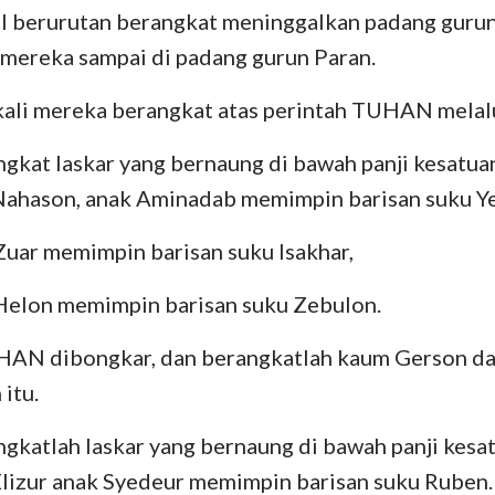
el berurutan berangkat meninggalkan padang gurun 
 mereka sampai di padang gurun Paran.
 kali mereka berangkat atas perintah TUHAN melal
gkat laskar yang bernaung di bawah panji kesatua
Nahason, anak Aminadab memimpin barisan suku Y
Zuar memimpin barisan suku Isakhar,
 Helon memimpin barisan suku Zebulon.
AN dibongkar, dan berangkatlah kaum Gerson da
itu.
gkatlah laskar yang bernaung di bawah panji kesa
Elizur anak Syedeur memimpin barisan suku Ruben.