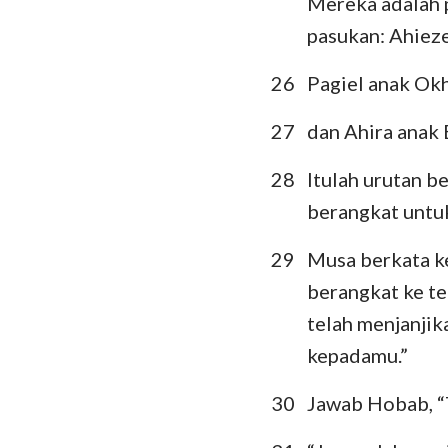
Mereka adalah 
pasukan: Ahiez
26
Pagiel anak Ok
27
dan Ahira anak 
28
Itulah urutan b
berangkat untu
29
Musa berkata k
berangkat ke t
telah menjanjik
kepadamu.”
30
Jawab Hobab, “T