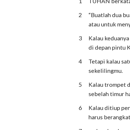
1
TUHAN berkata
Imamat
Ulangan
2
“Buatlah dua b
atau untuk men
Hakim-Hakim
3
Kalau keduanya 
I Samuel
di depan pintu
I Raja-Raja
4
Tetapi kalau sat
I Tawarikh
sekelilingmu.
Ezra
5
Kalau trompet d
Ester
sebelah timur h
Mazmur
6
Kalau ditiup pe
Pengkhotbah
harus berangkat
Yesaya