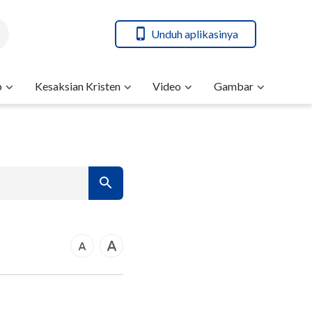
Unduh aplikasinya
b
Kesaksian Kristen
Video
Gambar
7
14
21
rkus
28