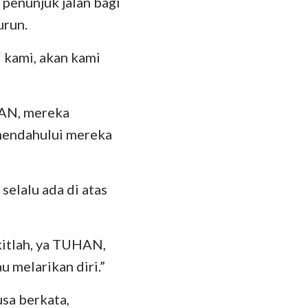
 penunjuk jalan bagi
urun.
 kami, akan kami
HAN, mereka
 mendahului mereka
elalu ada di atas
gkitlah, ya TUHAN,
 melarikan diri.”
usa berkata,