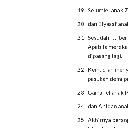
19
Selumiel anak 
20
dan Elyasaf an
21
Sesudah itu be
Apabila mereka
dipasang lagi.
22
Kemudian menyus
pasukan demi p
23
Gamaliel anak 
24
dan Abidan ana
25
Akhirnya berang