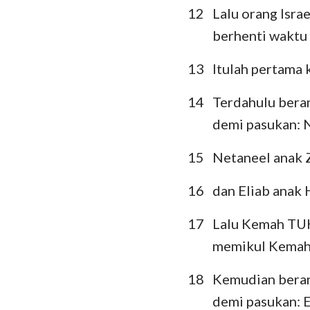
12
Lalu orang Isra
berhenti waktu
13
Itulah pertama
14
Terdahulu beran
demi pasukan: 
15
Netaneel anak 
16
dan Eliab anak
17
Lalu Kemah TUH
memikul Kemah 
18
Kemudian beran
demi pasukan: 