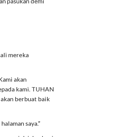
lan pasukan demi
kali mereka
“Kami akan
kepada kami. TUHAN
i akan berbuat baik
 halaman saya.”