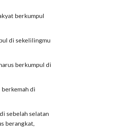
hanes
35
oma
rakyat berkumpul
 Korintus
pul di sekelilingmu
esus
lose
 harus berkumpul di
 Tesalonika
 Timotius
g berkemah di
lemon
kobus
di sebelah selatan
 Petrus
us berangkat,
 Yohanes