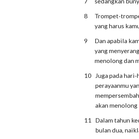
7
sedangkan bunyi
Ratapan
8
Trompet-trompet
yang harus kamu
Daniel
Yoel
9
Dan apabila ka
yang menyerang
Obaja
menolong dan 
Mikha
10
Juga pada hari-
Habakuk
perayaanmu yang
Hagai
mempersembahk
akan menolong
Maleakhi
11
Dalam tahun ked
bulan dua, nai