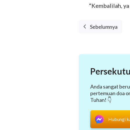
“Kembalilah, ya
Sebelumnya
Persekutu
Anda sangat beru
pertemuan doa onl
Tuhan! 👇
Hubungi k