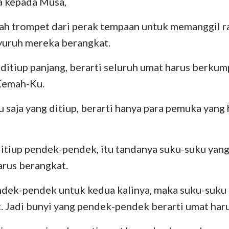
 kepada Musa,
Bilangan
Lukas
Yo
29
30
31
32
33
34
Yosua
Kisah
R
uah trompet dari perak tempaan untuk memanggil 
36
yuruh mereka berangkat.
Rut
I Korintus
II
ditiup panjang, berarti seluruh umat harus berkum
II Samuel
Galatia
Ef
 Kemah-Ku.
II Raja-Raja
Filipi
Ko
u saja yang ditiup, berarti hanya para pemuka yang
II Tawarikh
I Tesalonika
II
Nehemia
I Timotius
II
itiup pendek-pendek, itu tandanya suku-suku yan
Ayub
Titus
Fi
arus berangkat.
Amsal
Ibrani
Ya
ndek-pendek untuk kedua kalinya, maka suku-suku 
Kidung Agung
I Petrus
II
. Jadi bunyi yang pendek-pendek berarti umat har
Yeremia
I Yohanes
II