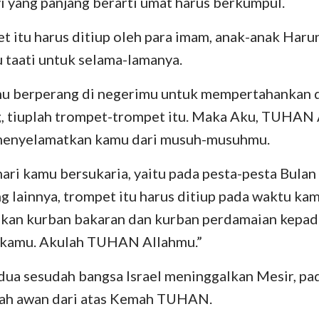
 yang panjang berarti umat harus berkumpul.
Yehezkiel
III Yohanes
Yu
 itu harus ditiup oleh para imam, anak-anak Harun
 taati untuk selama-lamanya.
Hosea
Wahyu
Amos
mu berperang di negerimu untuk mempertahankan d
, tiuplah trompet-trompet itu. Maka Aku, TUHAN 
Yunus
menyelamatkan kamu dari musuh-musuhmu.
Nahum
hari kamu bersukaria, yaitu pada pesta-pesta Bulan
Zefanya
 lainnya, trompet itu harus ditiup pada waktu ka
Zakharia
an kurban bakaran dan kurban perdamaian kepad
 kamu. Akulah TUHAN Allahmu.”
ua sesudah bangsa Israel meninggalkan Mesir, pad
klah awan dari atas Kemah TUHAN.