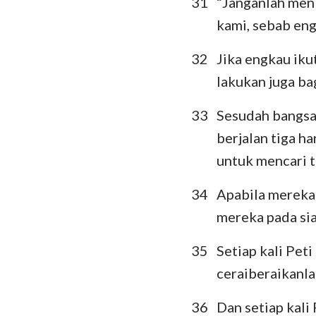
31
“Janganlah meni
kami, sebab eng
32
Jika engkau iku
lakukan juga ba
33
Sesudah bangsa
berjalan tiga h
untuk mencari 
34
Apabila mereka
mereka pada sia
35
Setiap kali Pet
ceraiberaikanl
36
Dan setiap kali